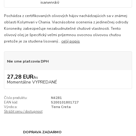
Pochádza z certifikovaných olivových hájov nachádzajúcich sa v známej
oblasti Kolymvari v Chania. Viacnásobne ocenenia z jedinečnej odrody
Koroneiky, zabezpečuje nezabudnuteľné chuťové vlastnosti. Tento
olivový olej je špecifický veľmi príjemnou ovocnou olivovou chuťou
pretože je za studena lisovaný...
celý popis
Nie sme platcovia DPH
27,28 EUR
/
ks
Momentálne VYPREDANÉ
Číslo produktu:
N4281
EAN kód:
5200101801727
Výrobca:
Terra Creta
Strážiť cenu / dostupnosť
DOPRAVA ZADARMO