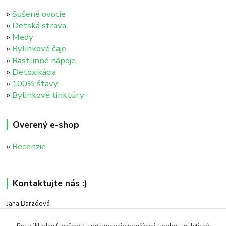
»
Sušené ovocie
»
Detská strava
»
Medy
»
Bylinkové čaje
»
Rastlinné nápoje
»
Detoxikácia
»
100% štavy
»
Bylinkové tinktúry
Overený e-shop
»
Recenzie
Kontaktujte nás :)
Jana Barzóová
+421 911 046 235
(PO - PIA, 8:00 - 18:00)