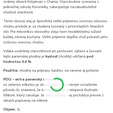
známej oblasti Kolymvari v Chania. Viacnásobne ocenenia z
jedinečnej odrody Koroneiky, zabezpečuje nezabudnuteľné
chuťové vlastnosti.
Tento olivový olej je špecifický veľmi príjemnou ovocnou olivovou
chuťou pretože je za studena lisovaný z prezretejších tmavších
olív. Pre milovníkov olivového oleja tvorí neoddeliteľnú súčasť
každej zdravej kuchyne. Veľmi príjemne dopĺňa chuť potravín jeho
vzácnou ovocnou chuťou.
Vďaka osobitnej starostlivosti pri pestovaní, výbere a lisovaní
tejto panenskej plodiny je
kyslosť
(Acidity) udržaná
pod
hodnotou 0,4 %
.
Použitie:
vhodný na prípravu šalátov, na varenie aj pečenie.
PDO – extra panenský olivový olej
so zelenou etiketou je olivový olej s chráneným označením
pôvodu čo znamená, že každá fľaška je prelepená číselným
štítkom, ktorý zaručuje, že daný olivový olej pochádza presne z
oblasti popísanej na etikete.
Objem:
1L