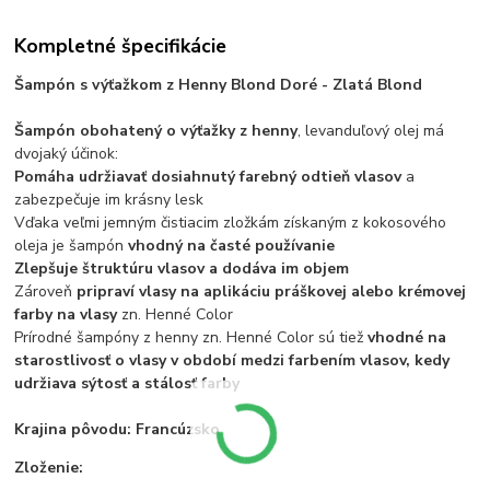
Kompletné špecifikácie
Šampón s výťažkom z Henny Blond Doré - Zlatá Blond
Šampón obohatený o výťažky z henny
, levanduľový olej má
dvojaký účinok:
Pomáha udržiavať dosiahnutý farebný odtieň vlasov
a
zabezpečuje im krásny lesk
Vďaka veľmi jemným čistiacim zložkám získaným z kokosového
oleja je šampón
vhodný na časté používanie
Zlepšuje štruktúru vlasov a dodáva im objem
Zároveň
pripraví vlasy na aplikáciu práškovej alebo krémovej
farby na vlasy
zn. Henné Color
Prírodné šampóny z henny zn. Henné Color sú tiež
vhodné na
starostlivosť o vlasy v období medzi farbením vlasov, kedy
udržiava sýtosť a stálosť farby
Krajina pôvodu: Francúzsko
Zloženie: