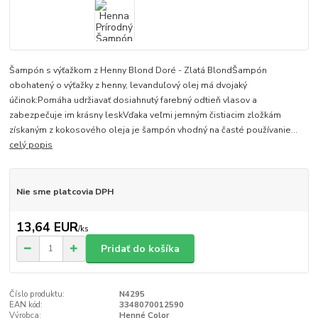
Šampón s výťažkom z Henny Blond Doré - Zlatá BlondŠampón
obohatený o výťažky z henny, levanduľový olej má dvojaký
účinok:Pomáha udržiavať dosiahnutý farebný odtieň vlasov a
zabezpečuje im krásny leskVďaka veľmi jemným čistiacim zložkám
získaným z kokosového oleja je šampón vhodný na časté používanie...
celý popis
Nie sme platcovia DPH
13,64 EUR
/
ks
Pridať do košíka
Číslo produktu:
N4295
EAN kód:
3348070012590
Výrobca:
Henné Color