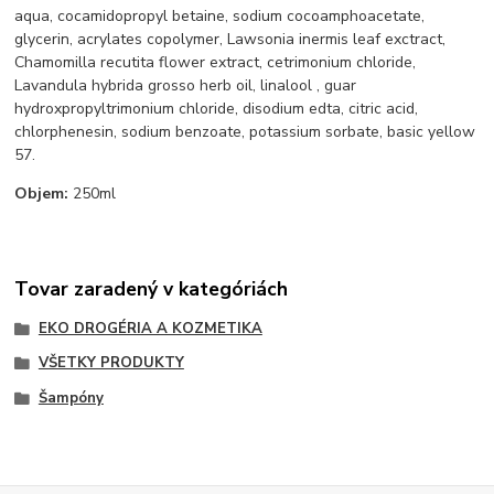
aqua, cocamidopropyl betaine, sodium cocoamphoacetate,
glycerin, acrylates copolymer, Lawsonia inermis leaf exctract,
Chamomilla recutita flower extract, cetrimonium chloride,
Lavandula hybrida grosso herb oil, linalool , guar
hydroxpropyltrimonium chloride, disodium edta, citric acid,
chlorphenesin, sodium benzoate, potassium sorbate, basic yellow
57.
Objem:
250ml
Tovar zaradený v kategóriách
EKO DROGÉRIA A KOZMETIKA
VŠETKY PRODUKTY
Šampóny