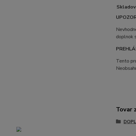
Skladov
UPOZOR
Nevhodné
doplnok s
PREHLÁ
Tento pro
Neobsahu
Tovar 
DOPL