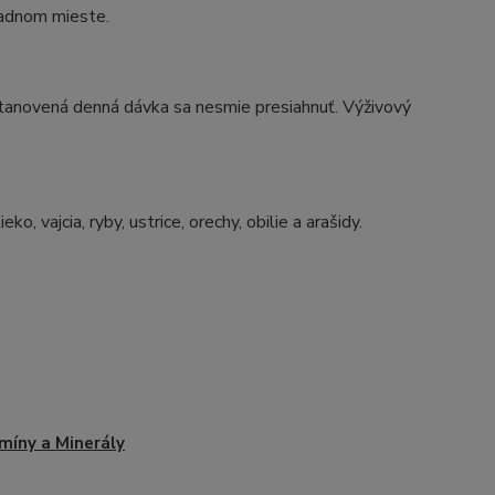
adnom mieste.
tanovená denná dávka sa nesmie presiahnuť. Výživový
, vajcia, ryby, ustrice, orechy, obilie a arašidy.
míny a Minerály