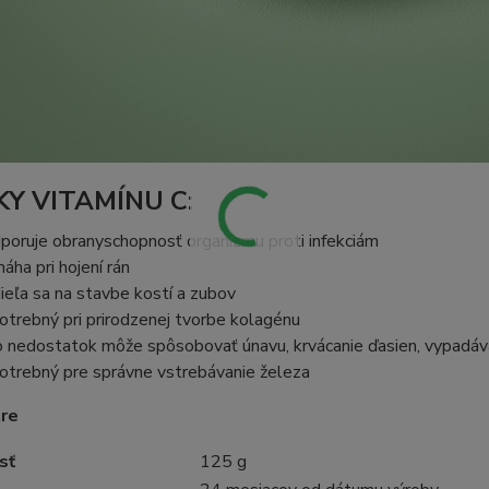
KY VITAMÍNU C:
poruje obranyschopnosť organizmu proti infekciám
áha pri hojení rán
ieľa sa na stavbe kostí a zubov
potrebný pri prirodzenej tvorbe kolagénu
o nedostatok môže spôsobovať únavu, krvácanie ďasien, vypadáva
potrebný pre správne vstrebávanie železa
re
sť
125 g