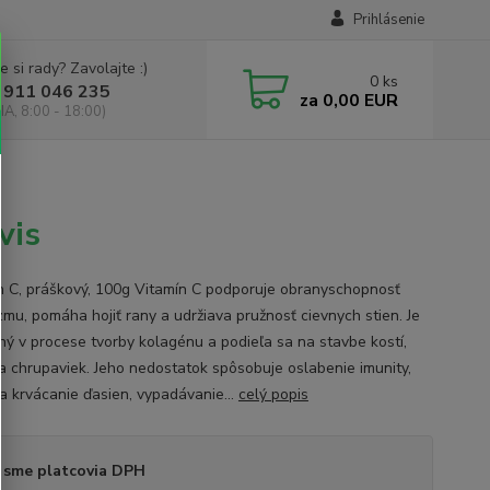
Prihlásenie
e si rady? Zavolajte :)
0
ks
 911 046 235
za
0,00 EUR
IA, 8:00 - 18:00)
vis
n C, práškový, 100g Vitamín C podporuje obranyschopnosť
zmu, pomáha hojiť rany a udržiava pružnosť cievnych stien. Je
ný v procese tvorby kolagénu a podieľa sa na stavbe kostí,
a chrupaviek. Jeho nedostatok spôsobuje oslabenie imunity,
a krvácanie ďasien, vypadávanie...
celý popis
 sme platcovia DPH