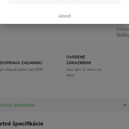
4,
Zatvoriť
Číslo p
Strážiť
OVERENÉ
DOPRAVA ZADARMO
ZÁKAZNÍKMI
pri objednávke nad 80€
viac ako 5 rokov na
trhu!
etné špecifikácie
tné špecifikácie