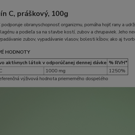
ín C, práškový, 100g
 podporuje obranyschopnosť organizmu, pomáha hojiť rany a udrži
lagénu a podieľa sa na stavbe kostí, zubov a chrupaviek. Jeho n
ypadávanie zubov, vypadávanie vlasov, bolesti kĺbov, ako aj tvor
VÉ HODNOTY
o aktívnych látok v odporúčanej dennej dávke
% RVH*
C
1000 mg
1250%
referenčná výživová hodnota priemerného dospelého