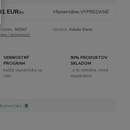
41 EUR
Momentálne VYPREDANÉ
/
ks
roduktu:
N3947
Výrobca:
Adelle Davis
 cenu / dostupnosť
VERNOSTNÝ
90% PRODUKTOV
PROGRAM
SKLADOM
každá objednávka sa
..a čo nemáme, hneď
ráta
objednáme!
Komentáre
0