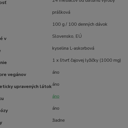
24 mesiacov od dátumu výroby
osť
prášková
100 g / 100 denných dávok
Slovensko, EÚ
é v
kyselina L-askorbová
e
1 x štvrť čajovej lyžičky (1000 mg)
nie
áno
pre vegánov
áno
eticky upravených látok
áno
ku
áno
tózy
žiadne
y