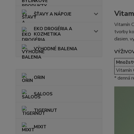
Vitam
ŠŤAVY A NÁPOJE
Vitamín C
EKO DROGÉRIA A
tvorby ko
KOZMETIKA
ďasien, v
VÝHODNÉ BALENIA
VÝŽIVO
Množstv
Vitamín 
ORIN
* denná 
SALOOS
TIGERNUT
MIXIT