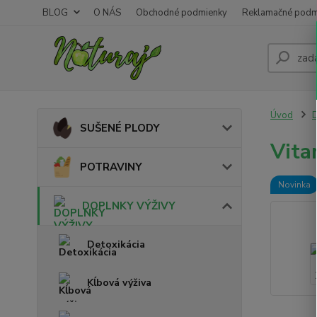
BLOG
O NÁS
Obchodné podmienky
Reklamačné podm
Úvod
SUŠENÉ PLODY
Vita
POTRAVINY
Novinka
DOPLNKY VÝŽIVY
Detoxikácia
Kĺbová výživa