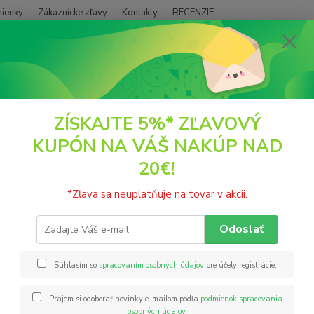
ienky
Zákaznícke zľavy
Kontakty
RECENZIE
Neviet
Hľadať
+421
(PO - P
DOPLNKY VÝŽIVY
Vitamín C, práškový, 100g Adelle Davis
ZÍSKAJTE 5%* ZĽAVOVÝ
KUPÓN NA VÁŠ NAKÚP NAD
mín C, práškový, 100g Adelle Da
20€!
Vitamí
*Zľava sa neuplatňuje na tovar v akcii.
organi
potreb
Odoslať
zubov 
opuch 
Súhlasím so
spracovaním osobných údajov
pre účely registrácie.
Prajem si odoberať novinky e-mailom podľa
podmienok spracovania
Nie
osobných údajov
.