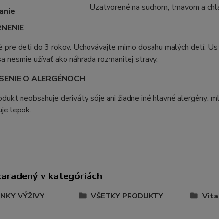
Uzatvorené na suchom, tmavom a chl
anie
NENIE
 pre deti do 3 rokov. Uchovávajte mimo dosahu malých detí. Us
a nesmie užívať ako náhrada rozmanitej stravy.
SENIE O ALERGÉNOCH
dukt neobsahuje deriváty sóje ani žiadne iné hlavné alergény: mlieko
je lepok.
zaradený v kategóriách
NKY VÝŽIVY
VŠETKY PRODUKTY
Vita