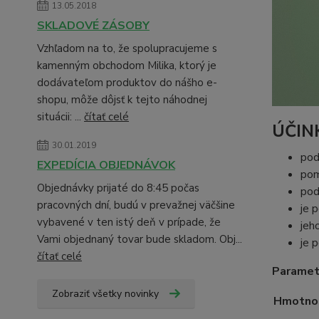
13.05.2018
SKLADOVÉ ZÁSOBY
Vzhľadom na to, že spolupracujeme s
kamenným obchodom Milika, ktorý je
dodávateľom produktov do nášho e-
shopu, môže dôjsť k tejto náhodnej
situácii: ...
čítať celé
ÚČIN
30.01.2019
pod
EXPEDÍCIA OBJEDNÁVOK
pom
Objednávky prijaté do 8:45 počas
pod
pracovných dní, budú v prevažnej väčšine
je 
vybavené v ten istý deň v prípade, že
jeh
Vami objednaný tovar bude skladom. Obj...
je 
čítať celé
Paramet
Zobraziť všetky novinky
Hmotno