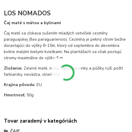
LOS NOMADOS
Čaj maté s mätou a bylinami
Čaj maté sa získava sušením mladých vetvičiek cezmíny
paraguajskej (Ilex paraguariensis). Cezmína je pekný strom bežne
dorastajúci do výšky 8-15m, ktorý od septembra do decembra
kvitne malými bielymi kvietkami. Na plantážach sa však pestujú
stromy maximálne do výšky 5 m.
Zloženie:
Zelené maté, mäta Nana, lupienky a púčiky ruží, požlt
farbiarsky, nevädza, slnečnica
Krajina pôvodu:
EU
Hmotnosť:
50g
Tovar zaradený v kategóriách
ČAJE