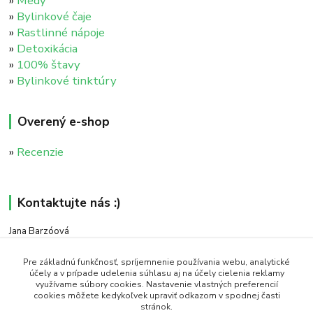
»
Medy
»
Bylinkové čaje
»
Rastlinné nápoje
»
Detoxikácia
»
100% štavy
»
Bylinkové tinktúry
Overený e-shop
»
Recenzie
Kontaktujte nás :)
Jana Barzóová
+421 911 046 235
(PO - PIA, 8:00 - 18:00)
Pre základnú funkčnosť, spríjemnenie používania webu, analytické
účely a v prípade udelenia súhlasu aj na účely cielenia reklamy
využívame súbory cookies. Nastavenie vlastných preferencií
objednavky@naturaj.sk
cookies môžete kedykoľvek upraviť odkazom v spodnej časti
stránok.