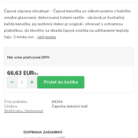
Čajová súprava obsahuje: - Čajová kanvička so sitkom priamo v hubičke,
zvnútra glazovaná, dekorovaná listami rastlín - obrázok je ilustračný,
každá kanvička, jej rastlinný dekor je originál- ohrievač s ochrannou
platničkou, do ktorého sa vkladá čajová sviečka na udržiavanie teploty
čaju- 2 misky zvn...
celý popis
Nie sme platcovia DPH
66,63 EUR
/
ks
Pridať do košíka
Číslo produktu:
N4344
Výrobca:
Čajovňa dobrých ľudí
Strážiť cenu / dostupnosť
DOPRAVA ZADARMO