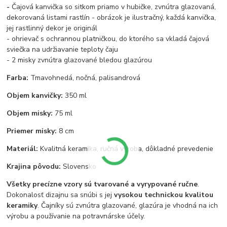
-
Čajová kanvička so sitkom priamo v hubičke, zvnútra glazovaná,
dekorovaná listami rastlín - obrázok je ilustračný, každá kanvička,
jej rastlinný dekor je originál
- ohrievač s ochrannou platničkou, do ktorého sa vkladá čajová
sviečka na udržiavanie teploty čaju
- 2 misky zvnútra glazované bledou glazúrou
Farba:
Tmavohnedá, nočná, palisandrová
Objem kanvičky:
350 ml
Objem misky:
75 ml
Priemer misky:
8 cm
Materiál:
Kvalitná keramika, ručná výroba, dôkladné prevedenie
Krajina pôvodu:
Slovensko
Všetky precízne vzory sú tvarované a vyrypované ručne
.
Dokonalosť dizajnu sa snúbi s jej
vysokou technickou kvalitou
keramiky
. Čajníky sú zvnútra glazované, glazúra je vhodná na ich
výrobu a používanie na potravnárske účely.