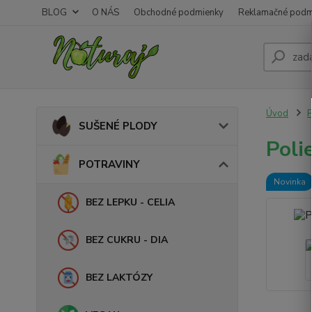
BLOG
O NÁS
Obchodné podmienky
Reklamačné podm
Úvod
SUŠENÉ PLODY
Poli
POTRAVINY
Novinka
BEZ LEPKU - CELIA
BEZ CUKRU - DIA
BEZ LAKTÓZY