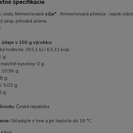
tné špecifikácie
:
voda, fermentovaná
sója*
, fermentovaná pšenica - lepok odstr
ý sirup, prírodná aróma.
n
 údaje v 100 g výrobku:
ká hodnota: 265,1 kJ / 63,32 kcal;
1 g;
mastné kyseliny: 0 g;
: 10,96 g;
8 g;
y: 5,02 g;
8 g.
pôvodu:
Česká republika.
nie:
Skladujte v tme a pri teplote do 18 °C.
165ml