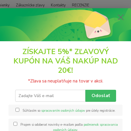
ienky
Zákaznícke zľavy
Kontakty
RECENZIE
Neviet
Hľadať
+421
(PO - P
POTRAVINY
Koreniny
Polievkové korenie Von Papá 165ml Ekoprodu
ZÍSKAJTE 5%* ZĽAVOVÝ
KUPÓN NA VÁŠ NAKÚP NAD
evkové korenie Von Papá 165ml
20€!
Zložen
*Zľava sa neuplatňuje na tovar v akcii.
odstrá
sirup,
Odoslať
výrobku
g;nasýt
Súhlasím so
spracovaním osobných údajov
pre účely registrácie.
Prajem si odoberať novinky e-mailom podľa
podmienok spracovania
Nie
osobných údajov
.