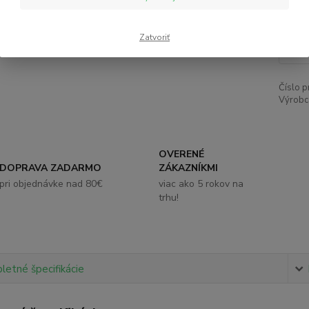
2,
Zatvoriť
Číslo p
Výrobc
OVERENÉ
DOPRAVA ZADARMO
ZÁKAZNÍKMI
pri objednávke nad 80€
viac ako 5 rokov na
trhu!
etné špecifikácie