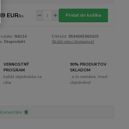
89 EUR
Pridať do košíka
/
ks
roduktu:
N6134
EAN kód:
8594065960420
a:
Ekoprodukt
Strážiť cenu / dostupnosť
VERNOSTNÝ
90% PRODUKTOV
PROGRAM
SKLADOM
každá objednávka sa
..a čo nemáme, hneď
ráta
objednáme!
Komentáre
0