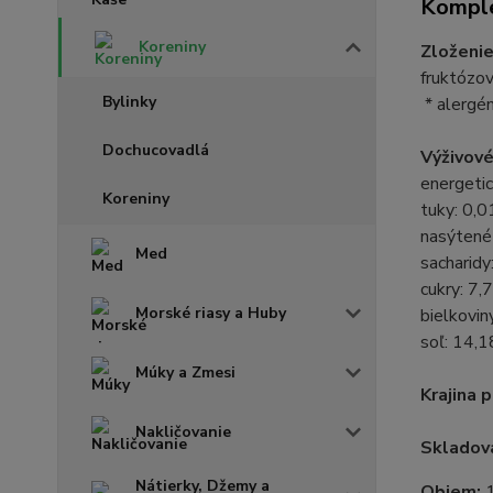
Komple
Koreniny
Zloženie
fruktózov
Bylinky
* alergé
Dochucovadlá
Výživové
energetic
Koreniny
tuky: 0,0
nasýtené 
Med
sacharidy
cukry: 7,7
Morské riasy a Huby
bielkovin
soľ: 14,1
Múky a Zmesi
Krajina 
Nakličovanie
Skladova
Nátierky, Džemy a
Objem: