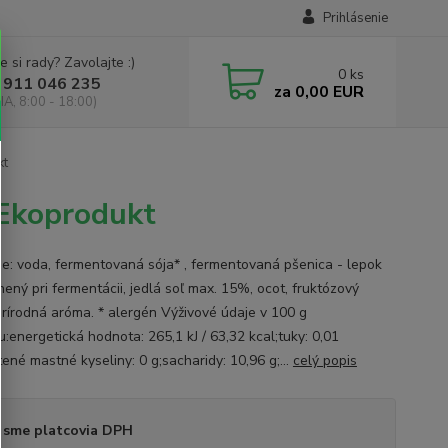
Prihlásenie
e si rady? Zavolajte :)
0
ks
 911 046 235
za
0,00 EUR
IA, 8:00 - 18:00)
kt
 Ekoprodukt
ie: voda, fermentovaná sója* , fermentovaná pšenica - lepok
nený pri fermentácii, jedlá soľ max. 15%, ocot, fruktózový
 prírodná aróma. * alergén Výživové údaje v 100 g
:energetická hodnota: 265,1 kJ / 63,32 kcal;tuky: 0,01
ené mastné kyseliny: 0 g;sacharidy: 10,96 g;...
celý popis
 sme platcovia DPH