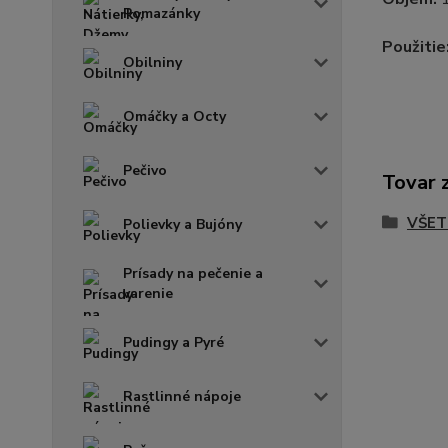
Pomazánky
Použitie
Obilniny
Omáčky a Octy
Pečivo
Tovar 
VŠET
Polievky a Bujóny
Prísady na pečenie a
varenie
Pudingy a Pyré
Rastlinné nápoje