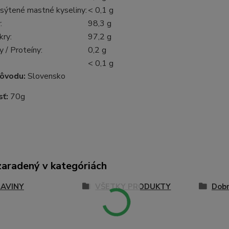
asýtené mastné kyseliny:
< 0‚1 g
:
98‚3 g
kry:
97‚2 g
y / Proteíny:
0‚2 g
< 0‚1 g
pôvodu:
Slovensko
ť:
70g
zaradený v kategóriách
AVINY
VŠETKY PRODUKTY
Dob