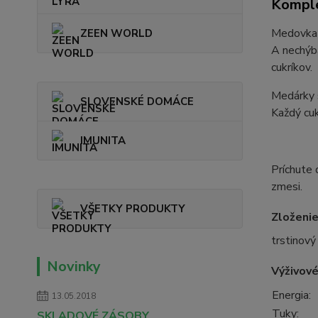
Komple
Medovka j
ZEEN WORLD
A nechýba
cukríkov.
Medárky s
SLOVENSKÉ DOMÁCE
Každý cuk
IMUNITA
Príchute 
zmesi.
VŠETKY PRODUKTY
Zloženie
trstinový
Novinky
Výživové
Energia:
13.05.2018
Tuky:
SKLADOVÉ ZÁSOBY