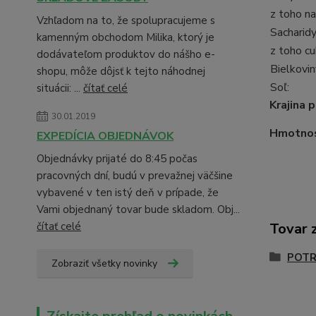
z toho n
Vzhľadom na to, že spolupracujeme s
Sacharidy
kamenným obchodom Milika, ktorý je
z toho cu
dodávateľom produktov do nášho e-
Bielkovin
shopu, môže dôjsť k tejto náhodnej
Soľ:
situácii: ...
čítať celé
Krajina 
30.01.2019
Hmotnos
EXPEDÍCIA OBJEDNÁVOK
Objednávky prijaté do 8:45 počas
pracovných dní, budú v prevažnej väčšine
vybavené v ten istý deň v prípade, že
Vami objednaný tovar bude skladom. Obj...
čítať celé
Tovar 
POTR
Zobraziť všetky novinky