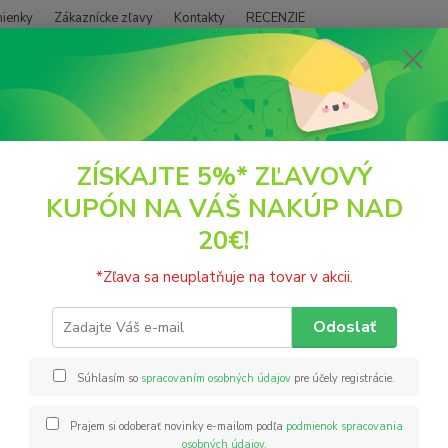
ienky
Zákaznícke zľavy
Kontakty
RECENZIE
Neviet
Hľadať
+421
(PO - P
POTRAVINY
Medové cukríky s medovkou 70g Beelol
ZÍSKAJTE 5%* ZĽAVOVÝ
KUPÓN NA VÁŠ NAKÚP NAD
vé cukríky s medovkou 70g Bee
20€!
Medovk
*Zľava sa neuplatňuje na tovar v akcii.
účinky
A nech
Odoslať
medovko
cukrík
Súhlasím so
spracovaním osobných údajov
pre účely registrácie.
Prajem si odoberať novinky e-mailom podľa
podmienok spracovania
Nie
osobných údajov
.