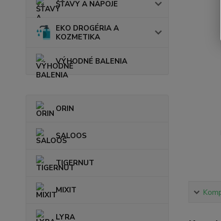
ŠŤAVY A NÁPOJE
EKO DROGÉRIA A
KOZMETIKA
VÝHODNÉ BALENIA
ORIN
SALOOS
TIGERNUT
MIXIT
Kompl
LYRA