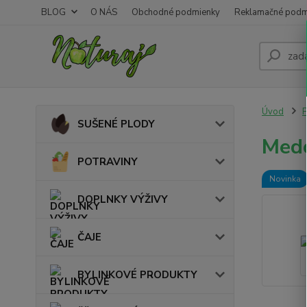
BLOG
O NÁS
Obchodné podmienky
Reklamačné podm
Úvod
SUŠENÉ PLODY
Medo
POTRAVINY
Novinka
DOPLNKY VÝŽIVY
ČAJE
BYLINKOVÉ PRODUKTY