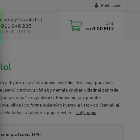
Prihlásenie
e si rady? Zavolajte :)
0
ks
 911 046 235
za
0,00 EUR
IA, 8:00 - 18:00)
lol
a je bylinka so všestranným využitím. Pre svoje priaznivé
 a jemnú citrónovú vôňu by nemala chýbať v žiadnej záhrade.
ýba ani v našich výrobkoch. Pridávame ju v podobe
vej silice i vo forme sušených kvetov a listov do lízaniek aj
ov. Medárky sú balené v papierových ...
celý popis
 sme platcovia DPH