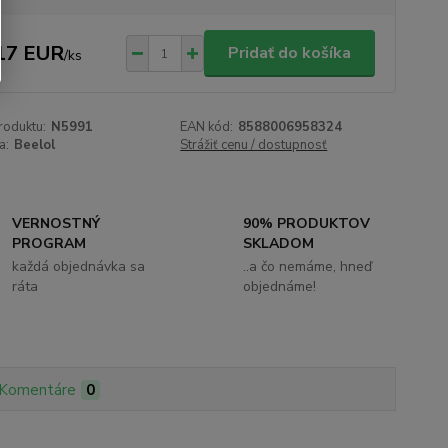
17 EUR
Pridať do košíka
/
ks
roduktu:
N5991
EAN kód:
8588006958324
a:
Beelol
Strážiť cenu / dostupnosť
VERNOSTNÝ
90% PRODUKTOV
PROGRAM
SKLADOM
každá objednávka sa
..a čo nemáme, hneď
ráta
objednáme!
Komentáre
0