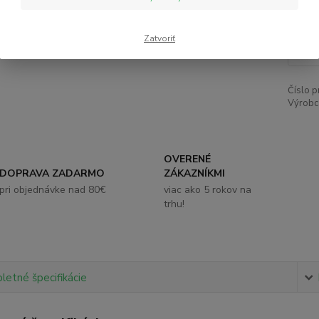
4,
Zatvoriť
Číslo p
Výrobc
OVERENÉ
DOPRAVA ZADARMO
ZÁKAZNÍKMI
pri objednávke nad 80€
viac ako 5 rokov na
trhu!
etné špecifikácie