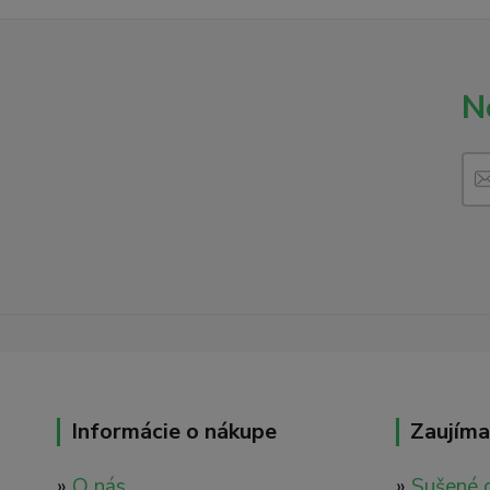
N
Informácie o nákupe
Zaujíma
»
O nás
»
Sušené 