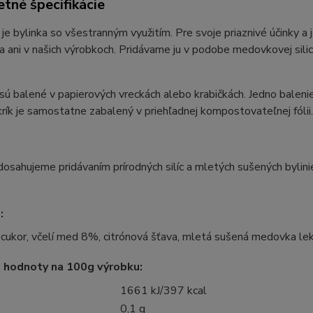
tné špecifikácie
e bylinka so všestranným využitím. Pre svoje priaznivé účinky a 
 ani v našich výrobkoch. Pridávame ju v podobe medovkovej silice
ú balené v papierových vreckách alebo krabičkách. Jedno balenie
rík je samostatne zabalený v priehľadnej kompostovateľnej fólii.
dosahujeme pridávaním prírodných silíc a mletých sušených bylini
:
 cukor, včelí med 8%, citrónová šťava, mletá sušená medovka lek
 hodnoty na 100g výrobku:
1661 kJ/397 kcal
0‚1 g