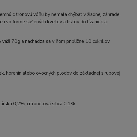
jemnú citrónovú vôňu by nemala chýbať v žiadnej záhrade.
 i vo forme sušených kvetov a listov do lízaniek aj
 váži 70g a nachádza sa v ňom približne 10 cukríkov.
ek, korenín alebo ovocných plodov do základnej sirupovej
árska 0,2%, citronelová silica 0,1%