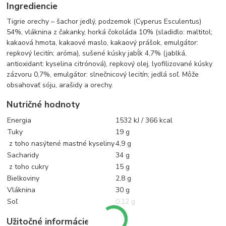
Ingrediencie
Tigrie orechy – šachor jedlý, podzemok (Cyperus Esculentus)
54%, vláknina z čakanky, horká čokoláda 10% (sladidlo: maltitol;
kakaová hmota, kakaové maslo, kakaový prášok, emulgátor:
repkový lecitín; aróma), sušené kúsky jabĺk 4,7% (jablká,
antioxidant: kyselina citrónová), repkový olej, lyofilizované kúsky
zázvoru 0,7%, emulgátor: slnečnicový lecitín; jedlá soľ. Môže
obsahovať sóju, arašidy a orechy.
Nutričné ​​hodnoty
Energia
1532 kJ / 366 kcal
Tuky
19 g
z toho nasýtené mastné kyseliny
4,9 g
Sacharidy
34 g
z toho cukry
15 g
Bielkoviny
2,8 g
Vláknina
30 g
Soľ
0,12 g
Užitočné informácie