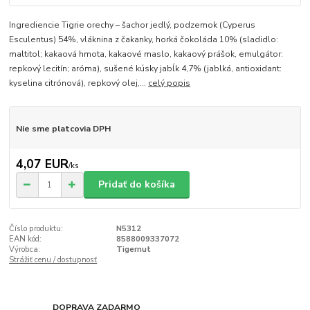
Ingrediencie Tigrie orechy – šachor jedlý, podzemok (Cyperus
Esculentus) 54%, vláknina z čakanky, horká čokoláda 10% (sladidlo:
maltitol; kakaová hmota, kakaové maslo, kakaový prášok, emulgátor:
repkový lecitín; aróma), sušené kúsky jabĺk 4,7% (jablká, antioxidant:
kyselina citrónová), repkový olej,...
celý popis
Nie sme platcovia DPH
4,07 EUR
/
ks
Pridať do košíka
Číslo produktu:
N5312
EAN kód:
8588009337072
Výrobca:
Tigernut
Strážiť cenu / dostupnosť
DOPRAVA ZADARMO