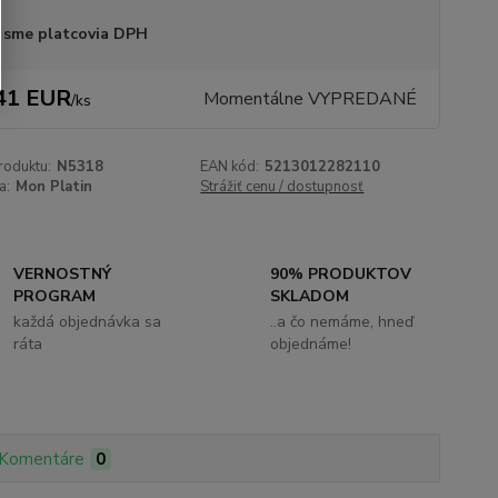
 sme platcovia DPH
41 EUR
Momentálne VYPREDANÉ
/
ks
roduktu:
N5318
EAN kód:
5213012282110
a:
Mon Platin
Strážiť cenu / dostupnosť
VERNOSTNÝ
90% PRODUKTOV
PROGRAM
SKLADOM
každá objednávka sa
..a čo nemáme, hneď
ráta
objednáme!
Komentáre
0