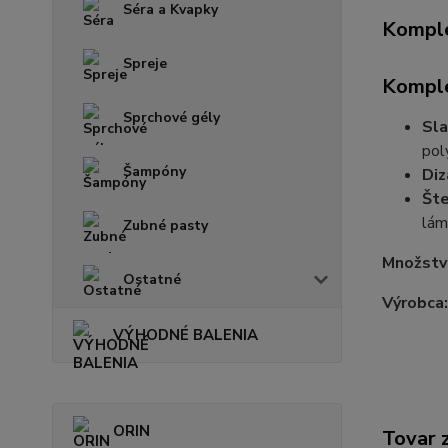
Séra a Kvapky
Komple
Spreje
Komple
Sprchové gély
Sla
pol
Šampóny
Diz
Šte
lám
Zubné pasty
Množstv
Ostatné
Výrobca
VÝHODNÉ BALENIA
ORIN
Tovar 