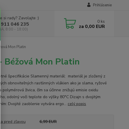
Prihlásenie
e si rady? Zavolajte :)
0
ks
 911 046 235
za
0,00 EUR
IA, 8:00 - 18:00)
žová Mon Platin
 - Béžová Mon Platin
tné špecifikácie Slamenný materiál: materiál je zložený z
ných obnoviteľných rastlinných vlákien ako je slama, ryžové
a polymérová živica, čím sa účinne znižujú emisie oxidu
ého, odolný voči teplote do výšky 80°C Dizajn s dvojitým
ním: Dvojité zaoblenie vytvára ergo...
celý popis
a pred zľavou
6,99 EUR