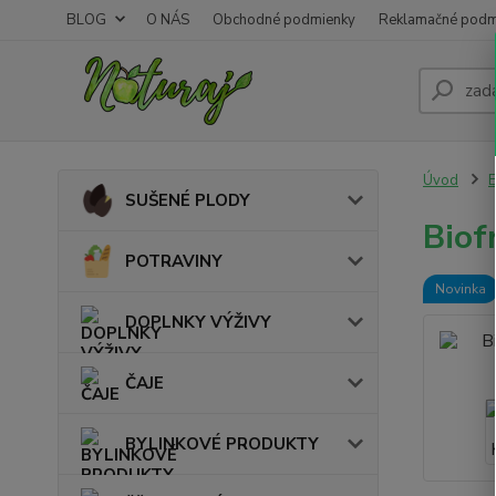
BLOG
O NÁS
Obchodné podmienky
Reklamačné podm
Úvod
SUŠENÉ PLODY
Biof
POTRAVINY
Novinka
DOPLNKY VÝŽIVY
ČAJE
BYLINKOVÉ PRODUKTY