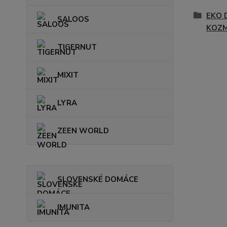
EKO 
SALOOS
KOZM
TIGERNUT
MIXIT
LYRA
ZEEN WORLD
SLOVENSKÉ DOMÁCE
IMUNITA