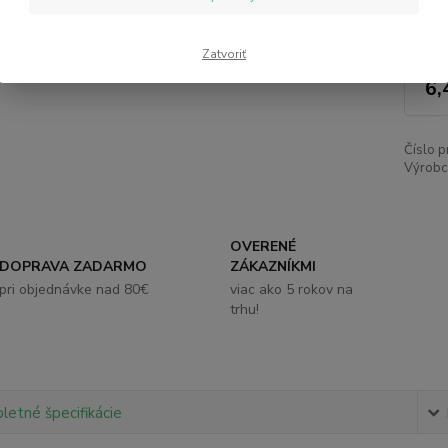
Nie
Zatvoriť
6,
Číslo p
Výrobc
OVERENÉ
DOPRAVA ZADARMO
ZÁKAZNÍKMI
pri objednávke nad 80€
viac ako 5 rokov na
trhu!
etné špecifikácie