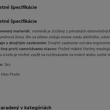
tné špecifikácie
tné špecifikácie
menný materiál:
materiál je zložený z prírodných obnoviteľných
ymérová živica, čím sa účinne znižujú emisie oxidu uhličitého, od
ajn s dvojitým zaoblením:
Dvojité zaoblenie vytvára ergonomick
tiny proti zamotávaniu vlasov:
Pružné mäkké štetiny masírujú
u a kefu je možné využiť na rozčesávanie na mokré alebo suché v
o:
1ks
:
Mon Platin
zaradený v kategóriách