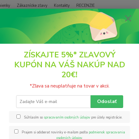
ienky
Zákaznícke zľavy
Kontakty
RECENZIE
Neviet
Hľadať
+421
(PO - P
EKO DROGÉRIA A KOZMETIKA
Biofriendly Tree Bush Kefa na vlasy - Bé
ZÍSKAJTE 5%* ZĽAVOVÝ
KUPÓN NA VÁŠ NAKÚP NAD
riendly Tree Bush Kefa na vlasy
20€!
Akcia
Komple
*Zľava sa neuplatňuje na tovar v akcii.
prírod
šupky 
Odoslať
uhličit
zaoble
Súhlasím so
spracovaním osobných údajov
pre účely registrácie.
Cen
Prajem si odoberať novinky e-mailom podľa
podmienok spracovania
osobných údajov
.