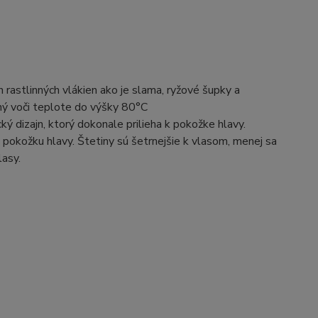
 rastlinných vlákien ako je slama, ryžové šupky a
olný voči teplote do výšky 80°C
ý dizajn, ktorý dokonale prilieha k pokožke hlavy.
 pokožku hlavy. Štetiny sú šetrnejšie k vlasom, menej sa
lasy.