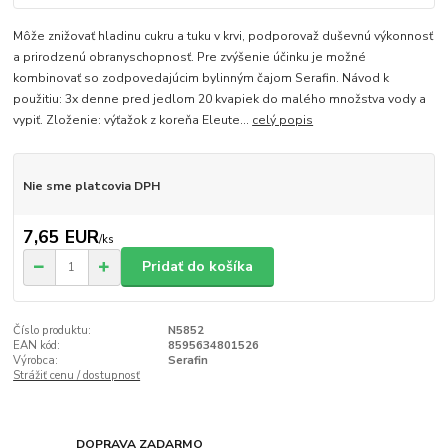
Môže znižovať hladinu cukru a tuku v krvi, podporovaž duševnú výkonnosť
a prirodzenú obranyschopnosť. Pre zvýšenie účinku je možné
kombinovať so zodpovedajúcim bylinným čajom Serafin. Návod k
použitiu: 3x denne pred jedlom 20 kvapiek do malého množstva vody a
vypiť. Zloženie: výťažok z koreňa Eleute...
celý popis
Nie sme platcovia DPH
7,65 EUR
/
ks
Pridať do košíka
Číslo produktu:
N5852
EAN kód:
8595634801526
Výrobca:
Serafin
Strážiť cenu / dostupnosť
DOPRAVA ZADARMO