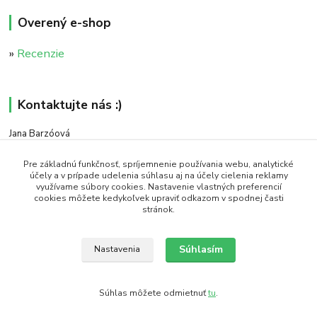
Overený e-shop
»
Recenzie
Kontaktujte nás :)
Jana Barzóová
+421 911 046 235
(PO - PIA, 8:00 - 18:00)
Pre základnú funkčnosť, spríjemnenie používania webu, analytické
účely a v prípade udelenia súhlasu aj na účely cielenia reklamy
využívame súbory cookies. Nastavenie vlastných preferencií
objednavky@naturaj.sk
cookies môžete kedykoľvek upraviť odkazom v spodnej časti
stránok.
Súhlasím
Nastavenia
Icons made by Smashicons from www.flaticon.com is licensed by CC 3.0 BY
Súhlas môžete odmietnuť
tu
.
Vytvorené na
Eshop-rychlo.sk