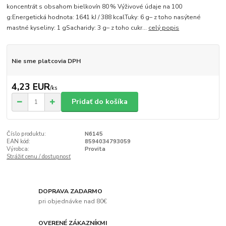
koncentrát s obsahom bielkovín 80 % Výživové údaje na 100
g:Energetická hodnota: 1641 kJ / 388 kcalTuky: 6 g– z toho nasýtené
mastné kyseliny: 1 gSacharidy: 3 g– z toho cukr...
celý popis
Nie sme platcovia DPH
4,23 EUR
/
ks
Pridať do košíka
Číslo produktu:
N6145
EAN kód:
8594034793059
Výrobca:
Provita
Strážiť cenu / dostupnosť
DOPRAVA ZADARMO
pri objednávke nad 80€
OVERENÉ ZÁKAZNÍKMI