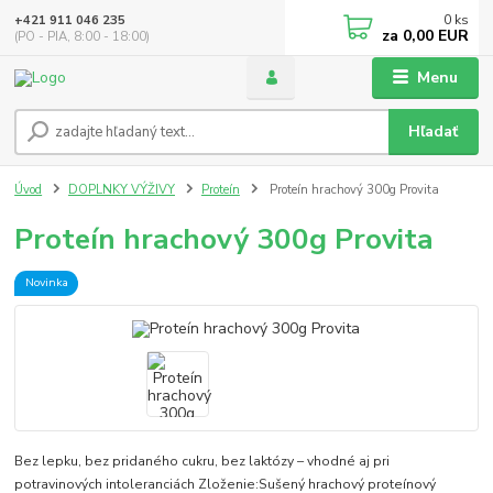
0
ks
+421 911 046 235
za
0,00 EUR
(PO - PIA, 8:00 - 18:00)
Menu
Hľadať
Úvod
DOPLNKY VÝŽIVY
Proteín
Proteín hrachový 300g Provita
Proteín hrachový 300g Provita
Novinka
Bez lepku, bez pridaného cukru, bez laktózy – vhodné aj pri
potravinových intoleranciách Zloženie:Sušený hrachový proteínový