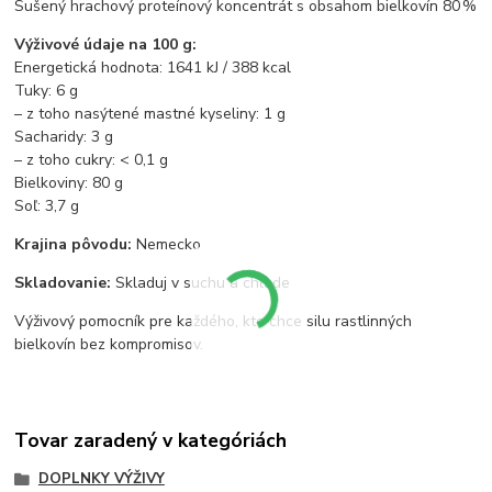
Sušený hrachový proteínový koncentrát s obsahom bielkovín 80 %
Výživové údaje na 100 g:
Energetická hodnota: 1641 kJ / 388 kcal
Tuky: 6 g
– z toho nasýtené mastné kyseliny: 1 g
Sacharidy: 3 g
– z toho cukry: < 0,1 g
Bielkoviny: 80 g
Soľ: 3,7 g
Krajina pôvodu:
Nemecko
Skladovanie:
Skladuj v suchu a chlade
Výživový pomocník pre každého, kto chce silu rastlinných
bielkovín bez kompromisov.
Tovar zaradený v kategóriách
DOPLNKY VÝŽIVY