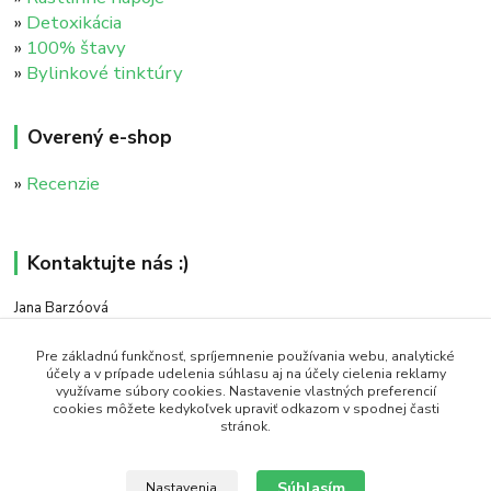
»
Detoxikácia
»
100% štavy
»
Bylinkové tinktúry
Overený e-shop
»
Recenzie
Kontaktujte nás :)
Jana Barzóová
+421 911 046 235
(PO - PIA, 8:00 - 18:00)
Pre základnú funkčnosť, spríjemnenie používania webu, analytické
účely a v prípade udelenia súhlasu aj na účely cielenia reklamy
využívame súbory cookies. Nastavenie vlastných preferencií
objednavky@naturaj.sk
cookies môžete kedykoľvek upraviť odkazom v spodnej časti
stránok.
Súhlasím
Nastavenia