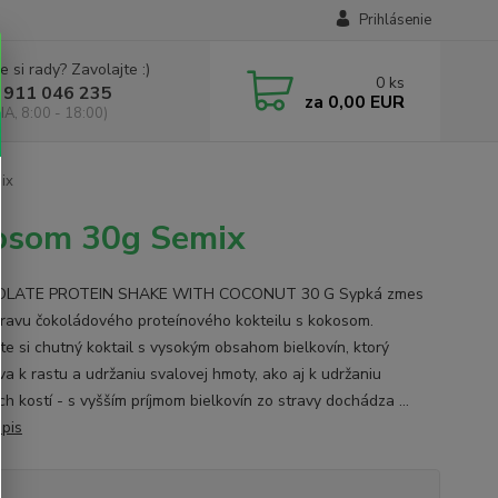
Prihlásenie
e si rady? Zavolajte :)
0
ks
 911 046 235
za
0,00 EUR
IA, 8:00 - 18:00)
ix
kosom 30g Semix
LATE PROTEIN SHAKE WITH COCONUT 30 G Sypká zmes
pravu čokoládového proteínového kokteilu s kokosom.
vte si chutný koktail s vysokým obsahom bielkovín, ktorý
va k rastu a udržaniu svalovej hmoty, ako aj k udržaniu
h kostí - s vyšším príjmom bielkovín zo stravy dochádza ...
opis