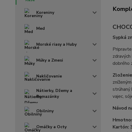
Komple
Koreniny
CHOCO
Med
Sypká z
Morské riasy a Huby
Pripravte
zdravých 
Múky a Zmesi
dobrého z
Zloženie
Nakličovanie
zníženým 
strúhaný 
Nátierky, Džemy a
vajec, só
Pomazánky
Návod na
Obilniny
Hmotnos
Kartón: 
Omáčky a Octy