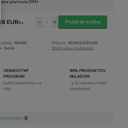
 sme platcovia DPH
28 EUR
Pridať do košíka
/
ks
roduktu:
N6089
EAN kód:
8594019380496
a:
Semix
Strážiť cenu / dostupnosť
VERNOSTNÝ
90% PRODUKTOV
PROGRAM
SKLADOM
každá objednávka sa
..a čo nemáme, hneď
ráta
objednáme!
Komentáre
0