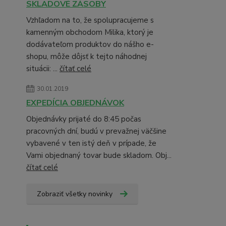
SKLADOVÉ ZÁSOBY
Vzhľadom na to, že spolupracujeme s
kamenným obchodom Milika, ktorý je
dodávateľom produktov do nášho e-
shopu, môže dôjsť k tejto náhodnej
situácii: ...
čítať celé
30.01.2019
EXPEDÍCIA OBJEDNÁVOK
Objednávky prijaté do 8:45 počas
pracovných dní, budú v prevažnej väčšine
vybavené v ten istý deň v prípade, že
Vami objednaný tovar bude skladom. Obj...
čítať celé
Zobraziť všetky novinky