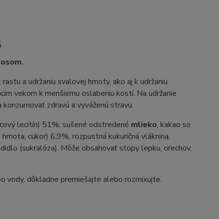
G
kosom.
 rastu a udržaniu svalovej hmoty, ako aj k udržaniu
júcim vekom k menšiemu oslabeniu kostí. Na udržanie
a konzumovať zdravú a vyváženú stravu.
icový lecitín) 51%, sušené odstredené
mlieko
, kakao so
mota, cukor) 6,9%, rozpustná kukuričná vláknina,
didlo (sukralóza). Môže obsahovať stopy lepku, orechov,
o vody, dôkladne premiešajte alebo rozmixujte.