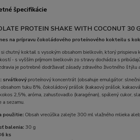
tné špecifikácie
LATE PROTEIN SHAKE WITH COCONUT 30 
mes na prípravu čokoládového proteínového kokteilu s ko
 si chutný koktail s vysokým obsahom bielkovín, ktorý prispieva k
kostí - s vyšším príjmom bielkovín zo stravy dochádza s pribúda
dravia je potrebné dodržiavať zásady zdravého životného štýlu 
: srvátkový
proteínový koncentrát (obsahuje emulgátor: slnečn
obsahom tuku 8%, čokoládový prášok (kakaový prášok, kakaová h
kokos 2,5%, aróma, zahusťovadlo (karagénan), spálený cukor, sla
je a sezamu.
 použitie:
Obsah vrecúška zalejte 300 ml vlažného mlieka aleb
ť balenia:
30 g
36 ks