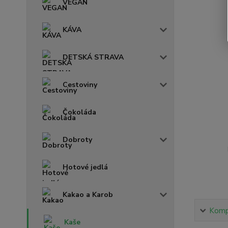
VEGAN
KÁVA
DETSKÁ STRAVA
Cestoviny
Čokoláda
Dobroty
Hotové jedlá
Kakao a Karob
Kompl
Kaše