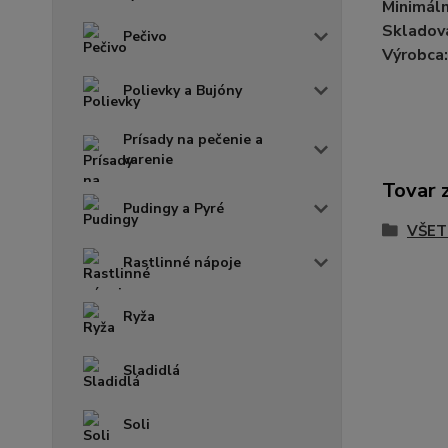
Minimáln
Skladova
Pečivo
Výrobca:
Polievky a Bujóny
Prísady na pečenie a
varenie
Tovar 
Pudingy a Pyré
VŠET
Rastlinné nápoje
Ryža
Sladidlá
Soli