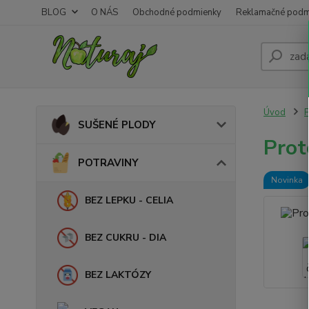
BLOG
O NÁS
Obchodné podmienky
Reklamačné podm
Úvod
SUŠENÉ PLODY
Prot
POTRAVINY
Novinka
BEZ LEPKU - CELIA
BEZ CUKRU - DIA
BEZ LAKTÓZY