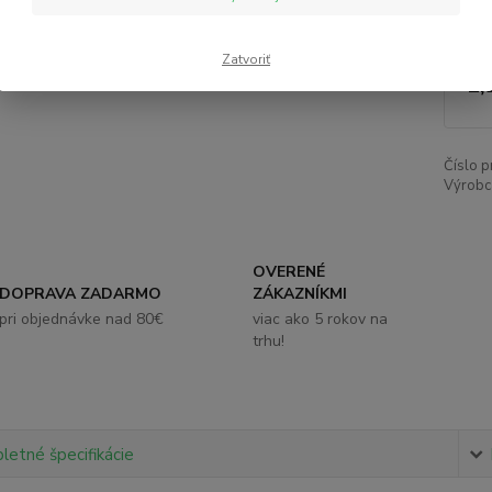
Nie
Zatvoriť
1,
Číslo p
Výrobc
OVERENÉ
DOPRAVA ZADARMO
ZÁKAZNÍKMI
pri objednávke nad 80€
viac ako 5 rokov na
trhu!
etné špecifikácie