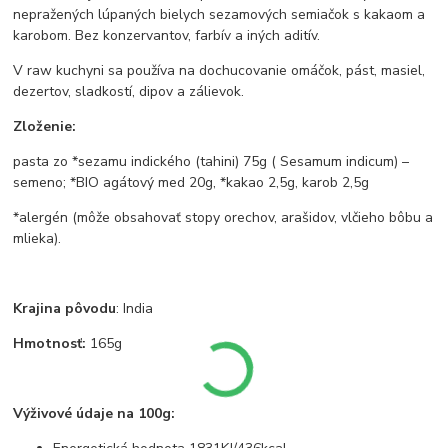
nepražených lúpaných bielych sezamových semiačok s kakaom a
karobom. Bez konzervantov, farbív a iných aditív.
V raw kuchyni sa používa na dochucovanie omáčok, pást, masiel,
dezertov, sladkostí, dipov a zálievok.
Zloženie:
pasta zo *sezamu indického (tahini) 75g ( Sesamum indicum) –
semeno; *BIO agátový med 20g, *kakao 2,5g, karob 2,5g
*alergén (môže obsahovať stopy orechov, arašidov, vlčieho bôbu a
mlieka).
Krajina pôvodu
: India
Hmotnosť:
165g
Výživové údaje na 100g: