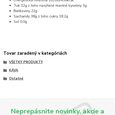
Energetická hodnota 1831KJ/436kcal
Tuk 32g z toho nasýtené mastné kyseliny 3g
Bielkoviny 22g
Sacharidy 38g z toho cukry 18,2g
Soľ 0,0g
Tovar zaradený v kategóriách
VŠETKY PRODUKTY
KÁVA
Ostatné
Neprepásnite novinky, akcie a