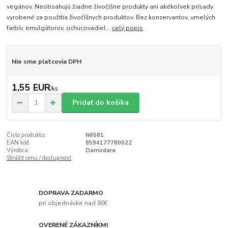
vegánov. Neobsahujú žiadne živočíšne produkty ani akékoľvek prísady
vyrobené za použitia živočíšnych produktov. Bez konzervantov, umelých
farbív, emulgátorov, ochucovadiel...
celý popis
Nie sme platcovia DPH
1,55 EUR
/
ks
Pridať do košíka
Číslo produktu:
N6581
EAN kód:
8594177780022
Výrobca:
Damodara
Strážiť cenu / dostupnosť
DOPRAVA ZADARMO
pri objednávke nad 80€
OVERENÉ ZÁKAZNÍKMI