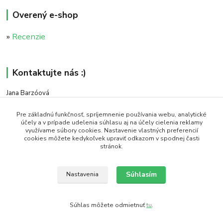
Overený e-shop
»
Recenzie
Kontaktujte nás :)
Jana Barzóová
+421 911 046 235
(PO - PIA, 8:00 - 18:00)
Pre základnú funkčnosť, spríjemnenie používania webu, analytické
účely a v prípade udelenia súhlasu aj na účely cielenia reklamy
využívame súbory cookies. Nastavenie vlastných preferencií
objednavky@naturaj.sk
cookies môžete kedykoľvek upraviť odkazom v spodnej časti
stránok.
Súhlasím
Nastavenia
Icons made by Smashicons from www.flaticon.com is licensed by CC 3.0 BY
Súhlas môžete odmietnuť
tu
.
Vytvorené na
Eshop-rychlo.sk