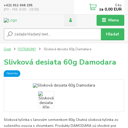
0
ks
+421 911 046 235
za
0,00 EUR
(PO - PIA, 8:00 - 18:00)
Menu
Hľadať
Úvod
POTRAVINY
Slivková desiata 60g Damodara
Slivková desiata 60g Damodara
Novinka
Slivková tyčinka s ľanovým semienkom 60g Chutná slivková tyčinka zo
sušeného ovocia s chrumkami. Produkty DAMODARA sú vhodné pre