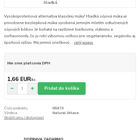
Vysokoproteínová alternatíva klasickej múky! Hladká sójová múka je
prirodzene bezlepková múka vyrobená jemným mletím odtučnených
sójových bôbov. Je bohatá na rastlinné bielkoviny, vlákninu a
izoflavonoidy, čo ju robí výbornou voľbou pre vegetariánsku, vegánsku aj
športovú výživu. Má jemnú orieškovú ...
celý popis
Nie sme platcovia DPH
1,66 EUR
/
ks
Pridať do košíka
Číslo produktu:
N5673
Výrobca:
Natural Jihlava
Strážiť cenu / dostupnosť
DOPRAVA ZADARMO