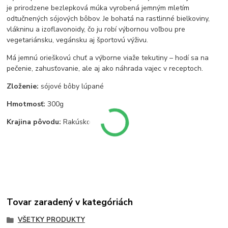
je prirodzene bezlepková múka vyrobená jemným mletím
odtučnených sójových bôbov. Je bohatá na rastlinné bielkoviny,
vlákninu a izoflavonoidy, čo ju robí výbornou voľbou pre
vegetariánsku, vegánsku aj športovú výživu.
Má jemnú orieškovú chuť a výborne viaže tekutiny – hodí sa na
pečenie, zahusťovanie, ale aj ako náhrada vajec v receptoch.
Zloženie:
sójové bôby lúpané
Hmotmosť:
300g
Krajina pôvodu:
Rakúsko
Tovar zaradený v kategóriách
VŠETKY PRODUKTY