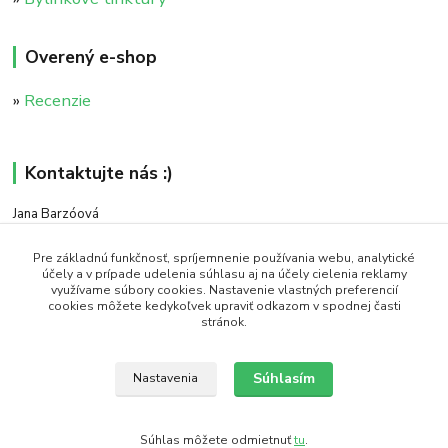
Overený e-shop
»
Recenzie
Kontaktujte nás :)
Jana Barzóová
+421 911 046 235
(PO - PIA, 8:00 - 18:00)
Pre základnú funkčnosť, spríjemnenie používania webu, analytické
účely a v prípade udelenia súhlasu aj na účely cielenia reklamy
využívame súbory cookies. Nastavenie vlastných preferencií
objednavky@naturaj.sk
cookies môžete kedykoľvek upraviť odkazom v spodnej časti
stránok.
Súhlasím
Nastavenia
Icons made by Smashicons from www.flaticon.com is licensed by CC 3.0 BY
Súhlas môžete odmietnuť
tu
.