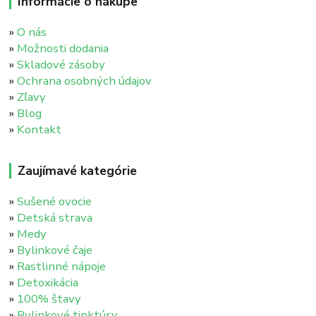
Informácie o nákupe
»
O nás
»
Možnosti dodania
»
Skladové zásoby
»
Ochrana osobných údajov
»
Zľavy
»
Blog
»
Kontakt
Zaujímavé kategórie
»
Sušené ovocie
»
Detská strava
»
Medy
»
Bylinkové čaje
»
Rastlinné nápoje
»
Detoxikácia
»
100% štavy
»
Bylinkové tinktúry