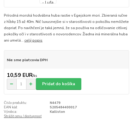
Prírodná morská hodvábna huba rastie v Egejskom mori. Zbieraná ručne
z hĺbky 15 až 40m. Nič luxusnejšie si v starostlivosti o pokožku nemôžete
dopriať. Po navlhčení je taká jemná, že sa používa na odličovanie citlivej
pokožky očí i v starostlivosti o novorodencov. Žiadna iná minerálna huba
ani umelá...
celý popis
Nie sme platcovia DPH
10,59 EUR
/
ks
Pridať do košíka
Číslo produktu:
N4479
EAN kód:
5205484400017
Výrobca:
Kalliston
Strážiť cenu / dostupnosť