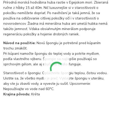
Prírodná morská hodvábna huba rastie v Egejskom mori. Zbieraná
ručne z hĺbky 15 až 40m. Nič luxusnejšie si v starostlivosti o
pokožku nemôžete dopriať. Po navlhčení je taká jemná, že sa
používa na odličovanie citlivej pokožky očí i v starostlivosti o
novorodencov. Žiadna iná minerálna huba ani umelá hubka nemá
takúto jemnosť. Vďaka obsiahnutým minerálom podporuje
regeneráciu pokožky a hojenie drobných raniek.
Návod na použitie:
Novú špongiu je potrebné pred kúpaním
trochu zmäkčiť.
Pri kúpaní namočte špongiu do teplej vody a potrite mydlom,
podľa vlastného výberu. Špongie sa najlepšie používajú so
sprchovým gélom, ale aj obyčajné mydlo funguje.
Starostlivosť o špongiu: Opláchnite špongiu teplou, čistou vodou.
Uistite sa, že všetko mydlo je preč. Vyklepte špongiu v uteráku,
aby ste ju zbavili vody, a vyveste ju sušiť. Upozornenie:
Nepoužívajte vo vode nad 60°C.
Krajina pôvodu:
Kréta