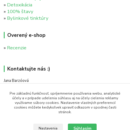
»
Detoxikácia
»
100% štavy
»
Bylinkové tinktúry
Overený e-shop
»
Recenzie
Kontaktujte nás :)
Jana Barzóová
+421 911 046 235
(PO - PIA, 8:00 - 18:00)
Pre základnú funkčnosť, spríjemnenie používania webu, analytické
účely a v prípade udelenia súhlasu aj na účely cielenia reklamy
využívame súbory cookies. Nastavenie vlastných preferencií
objednavky@naturaj.sk
cookies môžete kedykoľvek upraviť odkazom v spodnej časti
stránok.
Súhlasím
Nastavenia