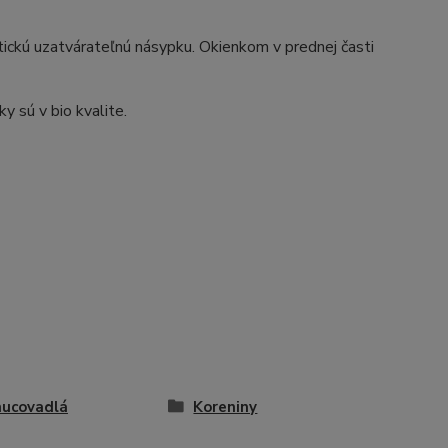
ickú uzatvárateľnú násypku. Okienkom v prednej časti
y sú v bio kvalite.
ucovadlá
Koreniny