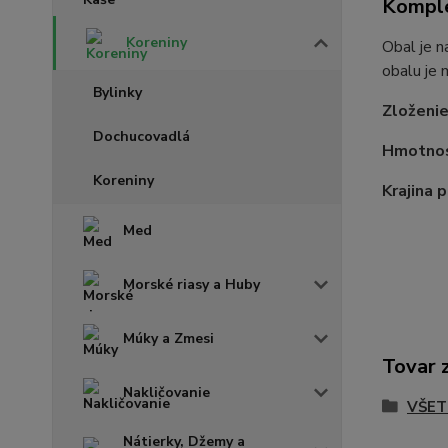
Komple
Koreniny
Obal je n
obalu je 
Bylinky
Zloženie
Dochucovadlá
Hmotnos
Koreniny
Krajina 
Med
Morské riasy a Huby
Múky a Zmesi
Tovar 
Nakličovanie
VŠET
Nátierky, Džemy a