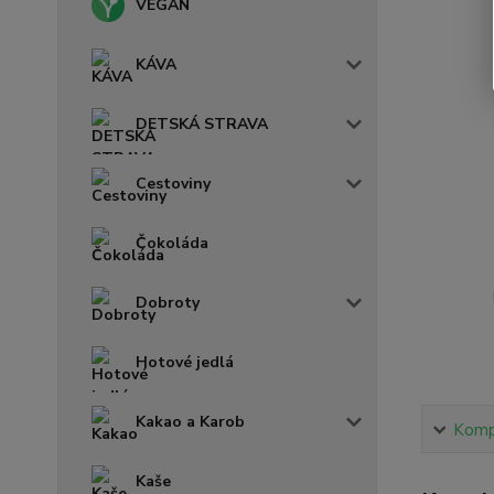
VEGAN
KÁVA
DETSKÁ STRAVA
Cestoviny
Čokoláda
Dobroty
Hotové jedlá
Kakao a Karob
Kompl
Kaše