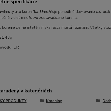
tné špecifikácie
avrhnutý ako korenička. Umožňuje pohodlné dávkovanie cez prakt
možné vidieť množstvo zostávajúceho korenia.
:
korenie čierne mleté, rímska rasca mletá, rozmarín. Všetky zložk
ť:
43g
pôvodu:
ČR
zaradený v kategóriách
KY PRODUKTY
Koreniny
Doch