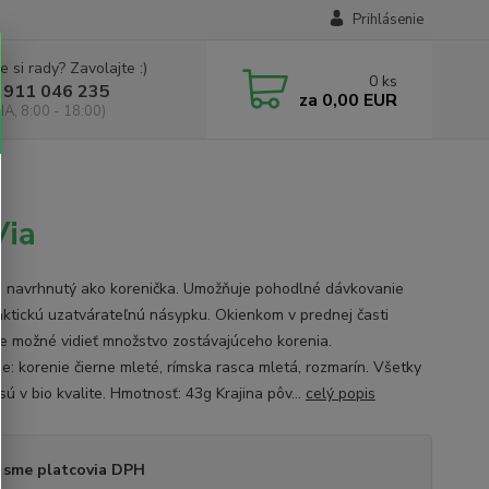
Prihlásenie
e si rady? Zavolajte :)
0
ks
 911 046 235
za
0,00 EUR
IA, 8:00 - 18:00)
Via
e navrhnutý ako korenička. Umožňuje pohodlné dávkovanie
aktickú uzatvárateľnú násypku. Okienkom v prednej časti
je možné vidieť množstvo zostávajúceho korenia.
ie: korenie čierne mleté, rímska rasca mletá, rozmarín. Všetky
sú v bio kvalite. Hmotnosť: 43g Krajina pôv...
celý popis
 sme platcovia DPH