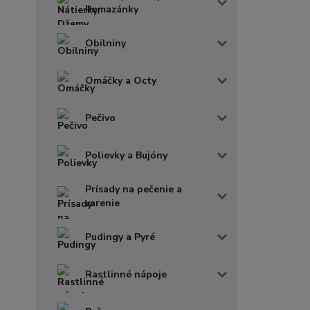
Pomazánky
Obilniny
Omáčky a Octy
Pečivo
Polievky a Bujóny
Prísady na pečenie a
varenie
Pudingy a Pyré
Rastlinné nápoje