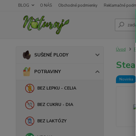
BLOG
O NÁS
Obchodné podmienky
Reklamačné podm
Úvod
SUŠENÉ PLODY
Stea
POTRAVINY
Novinka
BEZ LEPKU - CELIA
BEZ CUKRU - DIA
BEZ LAKTÓZY