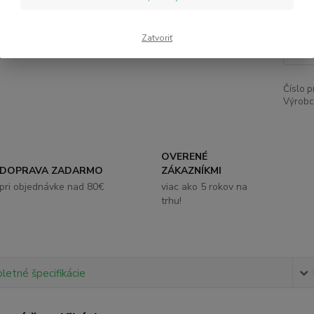
4,
Zatvoriť
Číslo p
Výrobc
OVERENÉ
DOPRAVA ZADARMO
ZÁKAZNÍKMI
pri objednávke nad 80€
viac ako 5 rokov na
trhu!
etné špecifikácie