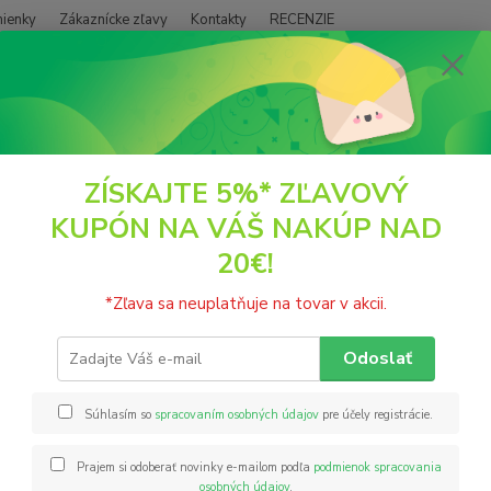
ienky
Zákaznícke zľavy
Kontakty
RECENZIE
Neviet
Hľadať
+421
(PO - P
POTRAVINY
Koreniny
Steaky zmes BIO korenie 43g SanusVia
ZÍSKAJTE 5%* ZĽAVOVÝ
KUPÓN NA VÁŠ NAKÚP NAD
ky zmes BIO korenie 43g Sanus
20€!
Obal j
*Zľava sa neuplatňuje na tovar v akcii.
cez pr
obalu 
Odoslať
Zložen
zložky 
Súhlasím so
spracovaním osobných údajov
pre účely registrácie.
Prajem si odoberať novinky e-mailom podľa
podmienok spracovania
Nie
osobných údajov
.