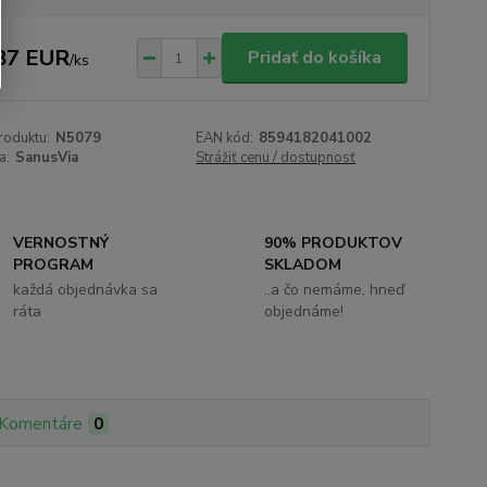
87 EUR
Pridať do košíka
/
ks
roduktu:
N5079
EAN kód:
8594182041002
a:
SanusVia
Strážiť cenu / dostupnosť
VERNOSTNÝ
90% PRODUKTOV
PROGRAM
SKLADOM
každá objednávka sa
..a čo nemáme, hneď
ráta
objednáme!
Komentáre
0