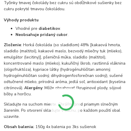
Tyčinky tmavej čokolády bez cukru sú obdĺžnikové sušienky bez
cukru pokryté tmavou čokoládou.
Výhody produktu
Vhodné pre
diabetikov
.
Neobsahuje pridaný cukor
.
Zloženie
: Horká čokoláda (so sladidlom) 48% [kakaová hmota,
sladidlo (maltitol), kakaové maslo, bezvodý mliečny tuk (mlieko),
emulgátor (lecitiny)], pšeničná múka, sladidlo (maltitol),
koncentrované maslo (mlieko), kukuřičný škrob, rastlinná vláknina
(oligofruktóza), kypriace látky (hydrogénuhličitan amonný,
hydrogénuhličitan sodný, dihydrogenfosforečnan sodný), sušené
odtučnené mlieko, prírodná aróma, jedlá soľ, antioxidant (kyselina
citrónová).
Alergény
: Môže obsahovať škrupinové plody, sójové
bôby a horčicu.
Skladujte na suchom mieste. Chráňte pred priamym slnečným
žiarením. Po otvorení skladujte v suchu, po každom použití obal
uzavrite.
Obsah balenia:
150g 4x balenia po 3ks sušienok