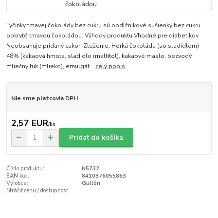
Tyčinky tmavej čokolády bez cukru sú obdĺžnikové sušienky bez cukru
pokryté tmavou čokoládou. Výhody produktu Vhodné pre diabetikov.
Neobsahuje pridaný cukor. Zloženie: Horká čokoláda (so sladidlom)
48% [kakaová hmota, sladidlo (maltitol), kakaové maslo, bezvodý
mliečny tuk (mlieko), emulgát...
celý popis
Nie sme platcovia DPH
2,57 EUR
/
ks
Pridať do košíka
Číslo produktu:
N5732
EAN kód:
8410376055863
Výrobca:
Gullón
Strážiť cenu / dostupnosť