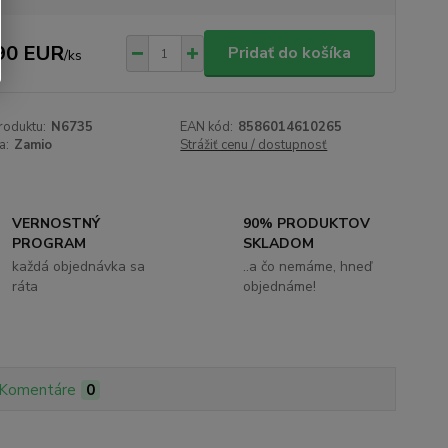
90 EUR
Pridať do košíka
/
ks
roduktu:
N6735
EAN kód:
8586014610265
a:
Zamio
Strážiť cenu / dostupnosť
VERNOSTNÝ
90% PRODUKTOV
PROGRAM
SKLADOM
každá objednávka sa
..a čo nemáme, hneď
ráta
objednáme!
Komentáre
0