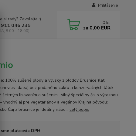
Prihlásenie
e si rady? Zavolajte :)
0
ks
 911 046 235
za
0,00 EUR
IA, 8:00 - 18:00)
mio
ie: 100% sušené plody a výlisky z plodov Brusnice (lat.
ium vitis-idaea) bez pridaného cukru a konzervačných látok –
é šetrným lisovaním a sušením– silný špeciálny čaj s výraznou
– vhodný aj pre vegetariánov a vegánov Krajina pôvodu:
sko Čaj z brusnice je ideálny nápo...
celý popis
 sme platcovia DPH