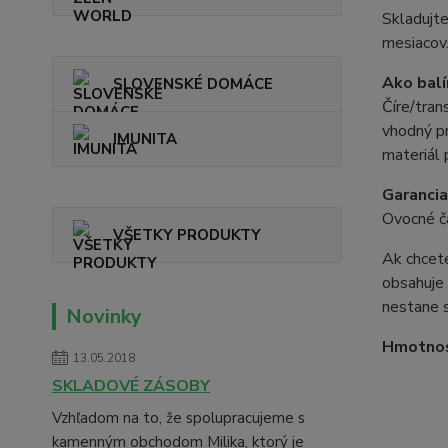
Skladujte
mesiacov
Ako balí
SLOVENSKÉ DOMÁCE
Číre/tran
vhodný pr
IMUNITA
materiál 
Garancia
Ovocné ča
VŠETKY PRODUKTY
Ak chcete
obsahuje 
nestane s
Novinky
Hmotno
13.05.2018
SKLADOVÉ ZÁSOBY
Vzhľadom na to, že spolupracujeme s
kamenným obchodom Milika, ktorý je