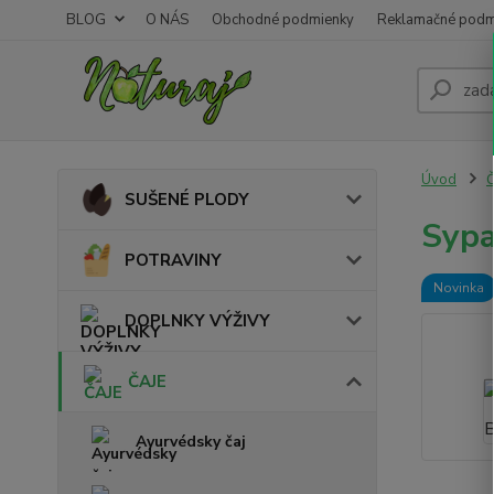
BLOG
O NÁS
Obchodné podmienky
Reklamačné podm
Úvod
SUŠENÉ PLODY
Sypa
POTRAVINY
Novinka
DOPLNKY VÝŽIVY
ČAJE
Ayurvédsky čaj