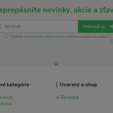
eprepásnite novinky, akcie a zľav
Prihlásiť sa
Súhlasím so
spracovaním osobných údajov
za účelom zasielania newslettera.
vé kategórie
Overený e-shop
ovocie
»
Recenzie
strava