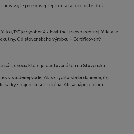
chovávajte pri izbovej teplote a spotrebujte do 2
iou/PE je vyrobený z kvalitnej transparentnej fólie a je
tekutiny. Od slovenského výrobcu – Certifikovaný
je sú z ovocia ktoré je pestované len na Slovensku.
 zmes v studenej vode. Ak sa rýchlo sfarbí dohneda, čaj
do šálky s čajom kúsok citróna. Ak sa nápoj potom