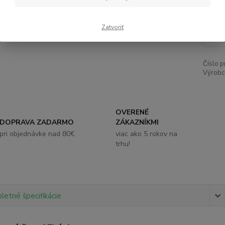
6,
Zatvoriť
Číslo p
Výrobc
OVERENÉ
DOPRAVA ZADARMO
ZÁKAZNÍKMI
pri objednávke nad 80€
viac ako 5 rokov na
trhu!
etné špecifikácie