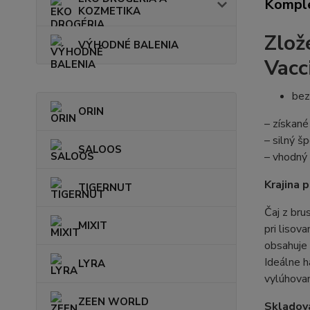
Komple
KOZMETIKA
Zlož
VÝHODNÉ BALENIA
Vacc
bez
ORIN
– získané
– silný š
SALOOS
– vhodný 
Krajina 
TIGERNUT
Čaj z bru
MIXIT
pri lisov
obsahuje 
Ideálne h
LYRA
vylúhovan
ZEEN WORLD
Skladova