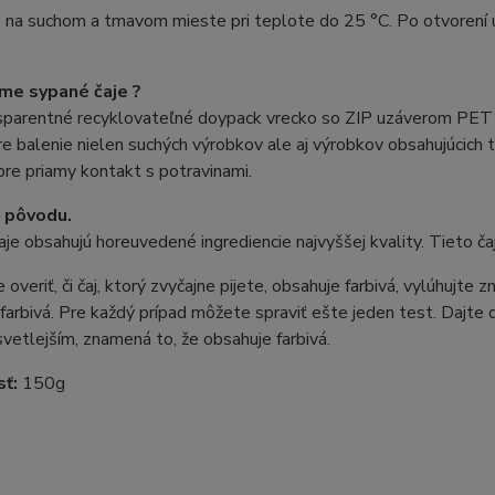
 na suchom a tmavom mieste pri teplote do 25 °C. Po otvorení u
.
me sypané čaje ?
sparentné recyklovateľné doypack vrecko so ZIP uzáverom PET fól
e balenie nielen suchých výrobkov ale aj výrobkov obsahujúcich 
pre priamy kontakt s potravinami.
 pôvodu.
je obsahujú horeuvedené ingrediencie najvyššej kvality. Tieto ča
 overiť, či čaj, ktorý zvyčajne pijete, obsahuje farbivá, vylúhujte
farbivá. Pre každý prípad môžete spraviť ešte jeden test. Dajte 
vetlejším, znamená to, že obsahuje farbivá.
sť:
150g