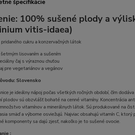
tné špecifikácie
enie:
100% sušené plody a výlisky
inium vitis-idaea)
 pridaného cukru a konzervačných látok
 šetrným lisovaním a sušením
peciálny čaj s výraznou chuťou
aj pre vegetariánov a vegánov
pôvodu: Slovensko
snice je ideálny nápoj počas všetkých ročných období, čím dodáva 
aní plodov sú obzvlášť bohaté na cenné vitamíny. Koncentrácia ant
množstvo vitamínov a minerálnych látok. Sú produkované na čiste
asia smäď a výborne osviežujú. Najviac obsahujú vitamín C, ktorý 
é komponenty sa dajú zjesť, nakoľko je to sušené ovocie.
nie :