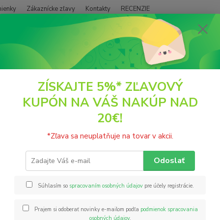
ienky
Zákaznícke zľavy
Kontakty
RECENZIE
Neviet
Hľadať
+421
(PO - P
ČAJE
Sypaný ovocný čaj Brusnica 150g Zamio
ZÍSKAJTE 5%* ZĽAVOVÝ
KUPÓN NA VÁŠ NAKÚP NAD
ný ovocný čaj Brusnica 150g Za
20€!
Zložen
*Zľava sa neuplatňuje na tovar v akcii.
Vaccin
získan
Odoslať
chuťou
Sloven
Súhlasím so
spracovaním osobných údajov
pre účely registrácie.
Prajem si odoberať novinky e-mailom podľa
podmienok spracovania
Nie
osobných údajov
.