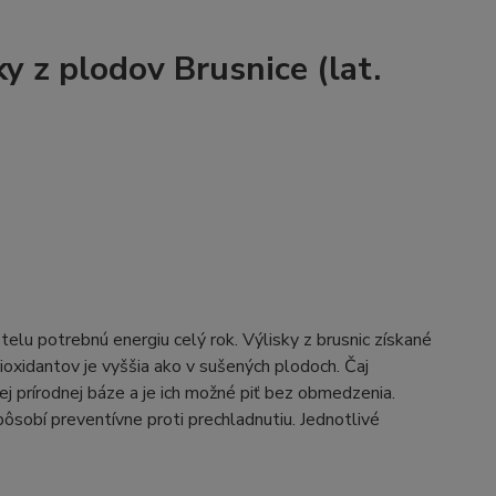
 z plodov Brusnice (lat.
telu potrebnú energiu celý rok. Výlisky z brusnic získané
ioxidantov je vyššia ako v sušených plodoch. Čaj
j prírodnej báze a je ich možné piť bez obmedzenia.
pôsobí preventívne proti prechladnutiu. Jednotlivé