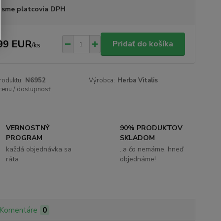
 sme platcovia DPH
99 EUR
Pridať do košíka
/
ks
roduktu:
N6952
Výrobca:
Herba Vitalis
 cenu / dostupnosť
VERNOSTNÝ
90% PRODUKTOV
PROGRAM
SKLADOM
každá objednávka sa
..a čo nemáme, hneď
ráta
objednáme!
Komentáre
0