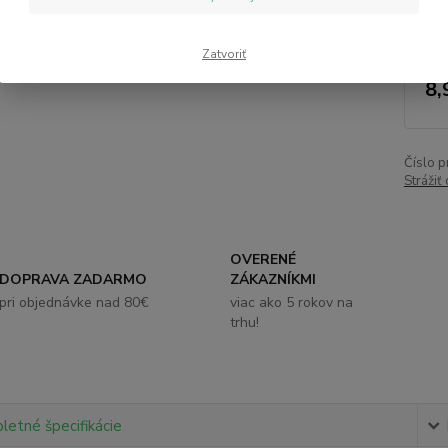
Nie
Zatvoriť
8,
Číslo p
Strážiť
OVERENÉ
DOPRAVA ZADARMO
ZÁKAZNÍKMI
pri objednávke nad 80€
viac ako 5 rokov na
trhu!
etné špecifikácie