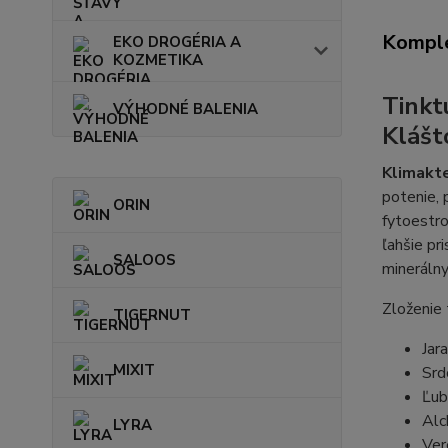
Komple
EKO DROGÉRIA A
KOZMETIKA
Tinkt
VÝHODNÉ BALENIA
Klášt
Klimakt
potenie, 
ORIN
fytoestr
ľahšie pr
SALOOS
minerálny
Zloženie t
TIGERNUT
Jara
MIXIT
Srd
Ľub
Alc
LYRA
Ver