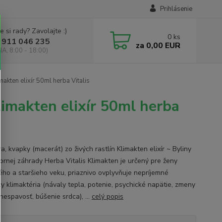
Prihlásenie
e si rady? Zavolajte :)
0
ks
 911 046 235
za
0,00 EUR
IA, 8:00 - 18:00)
makten elixír 50ml herba Vitalis
limakten elixír 50ml herba
a, kvapky (macerát) zo živých rastlín Klimakten elixír ~ Byliny
tornej záhrady Herba Vitalis Klimakten je určený pre ženy
ého a staršieho veku, priaznivo ovplyvňuje nepríjemné
ky klimaktéria (návaly tepla, potenie, psychické napätie, zmeny
nespavosť, búšenie srdca), ...
celý popis