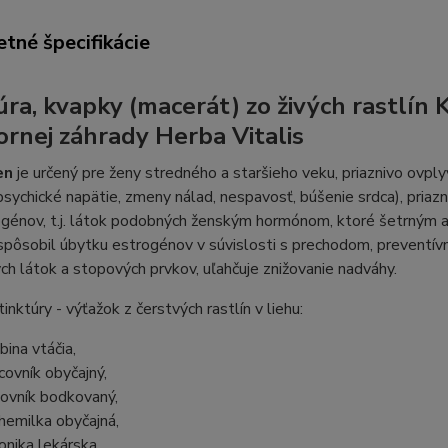
tné špecifikácie
úra, kvapky (macerát) zo živých rastlín K
ornej záhrady Herba Vitalis
en
je určený pre ženy stredného a staršieho veku, priaznivo ovply
psychické napätie, zmeny nálad, nespavosť, búšenie srdca), pria
ogénov, t.j. látok podobných ženským hormónom, ktoré šetrným
ispôsobil úbytku estrogénov v súvislosti s prechodom, preventív
ch látok a stopových prvkov, uľahčuje znižovanie nadváhy.
inktúry - výťažok z čerstvých rastlín v liehu:
bina vtáčia,
covník obyčajný,
ovník bodkovaný,
hemilka obyčajná,
onika lekárska.