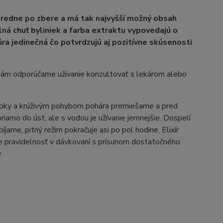
tredne po zbere a má tak najvyšší možný obsah
Plná chuť byliniek a farba extraktu vypovedajú o
ra jedinečná čo potvrdzujú aj pozitívne skúsenosti
enám odporúčame užívanie konzultovať s lekárom alebo
pky a krúživým pohybom pohára premiešame a pred
iamo do úst, ale s vodou je užívanie jemnejšie. Dospelí
ame, pitný režim pokračuje asi po pol hodine. Elixír
je pravidelnosť v dávkovaní s prísunom dostatočného
.