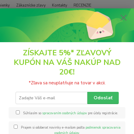
ienky
Zákaznícke zľavy
Kontakty
RECENZIE
Neviet
Hľadať
+421
(PO - P
BYLINKOVÉ PRODUKTY
Elixíry
Tinktúra, kvapky (macerát) z bylín Kli
ZÍSKAJTE 5%* ZĽAVOVÝ
KUPÓN NA VÁŠ NAKÚP NAD
túra, kvapky (macerát) z bylín K
20€!
is
*Zľava sa neuplatňuje na tovar v akcii.
Tinktúr
z Kláš
Odoslať
stredn
prízna
Súhlasím so
spracovaním osobných údajov
pre účely registrácie.
nálad, 
Prajem si odoberať novinky e-mailom podľa
podmienok spracovania
osobných údajov
.