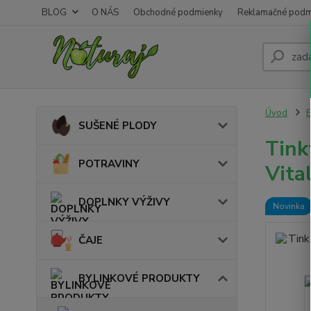
BLOG
O NÁS
Obchodné podmienky
Reklamačné podm
Úvod
SUŠENÉ PLODY
Tink
POTRAVINY
Vital
DOPLNKY VÝŽIVY
Novinka
ČAJE
BYLINKOVÉ PRODUKTY