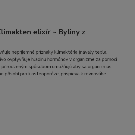
limakten elixír ~ Byliny z
vňuje nepríjemné príznaky klimaktéria (návaly tepla,
znivo ovplyvňuje hladinu hormónov v organizme za pomoci
 a prirodzeným spôsobom umožňujú aby sa organizmus
ne pôsobí proti osteoporóze, prispieva k rovnováhe