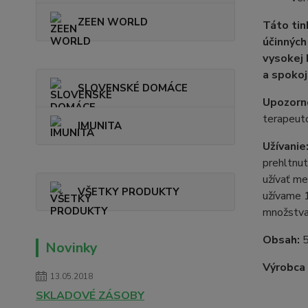
ZEEN WORLD
Táto tin
účinných
vysokej 
a spokoj
SLOVENSKÉ DOMÁCE
Upozorn
terapeut
IMUNITA
Užívanie
prehltnut
užívať me
VŠETKY PRODUKTY
užívame 1
množstva 
Obsah:
5
Novinky
Výrobca
13.05.2018
SKLADOVÉ ZÁSOBY