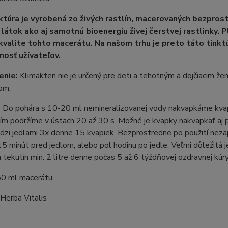
ktúra je vyrobená zo živých rastlín, macerovaných bezpros
 látok ako aj samotnú bioenergiu živej čerstvej rastlinky. 
kvalite tohto macerátu. Na našom trhu je preto táto tinktú
nosť užívateľov.
enie:
Klimakten nie je určený pre deti a tehotným a dojčiacim ž
om.
:
Do pohára s 10-20 ml nemineralizovanej vody nakvapkáme kva
ím podržíme v ústach 20 až 30 s. Možné je kvapky nakvapkať aj pr
dzi jedlami 3x denne 15 kvapiek. Bezprostredne po použití nezapíj
5 minút pred jedlom, alebo pol hodinu po jedle. Veľmi dôležitá 
tekutín min. 2 litre denne počas 5 až 6 týždňovej ozdravnej kúry
0 ml macerátu
Herba Vitalis