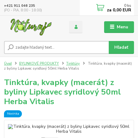
0
ks
+421 911 046 235
za
0,00 EUR
(PO - PIA, 8:00 - 18:00)
Menu
Hľadať
Úvod
BYLINKOVÉ PRODUKTY
Tinktúry
Tinktúra, kvapky (macerát)
z byliny Lipkavec syridlový 50ml Herba Vitalis
Tinktúra, kvapky (macerát) z
byliny Lipkavec syridlový 50ml
Herba Vitalis
Novinka