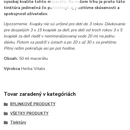
vysokej kvalite tohto macerátu. Na našom trhu je preto táto
tinktúra jedinečná čo potvrdzujú aj pozitívne skúsenosti a
spokojnosť užívateľov.
Upozornenie:
Kvapky nie sú určené pre deti do 3 rokov. Dávkovanie
pre dospelých 3 x 15 kvapiek za deň; pre deti od troch rokov 3 x 5
kvapiek za deň riediť v nemineralizovanej vode 20 ml na jednu
dávku. Potom sa podrží v ústach a po 20 s až 30 s sa prehltne.
Pitný režim pokračuje asi po pol hodine.
Obsah:
50 ml macerátu
Výrobca
Herba Vitalis
Tovar zaradený v kategóriách
BYLINKOVÉ PRODUKTY
VŠETKY PRODUKTY
Tinktúry