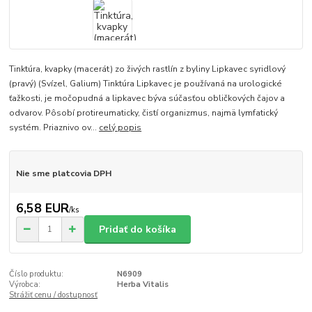
Tinktúra, kvapky (macerát) zo živých rastlín z byliny Lipkavec syridlový
(pravý) (Svízel, Galium) Tinktúra Lipkavec je používaná na urologické
ťažkosti, je močopudná a lipkavec býva súčasťou obličkových čajov a
odvarov. Pôsobí protireumaticky, čistí organizmus, najmä lymfatický
systém. Priaznivo ov...
celý popis
Nie sme platcovia DPH
6,58 EUR
/
ks
Pridať do košíka
Číslo produktu:
N6909
Výrobca:
Herba Vitalis
Strážiť cenu / dostupnosť