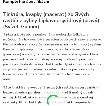
Kompletné špecifikácie
Tinktúra, kvapky (macerát) zo živých
rastlín z byliny Lipkavec syridlový (pravý)
(Svízel, Galium)
Tinktúra
Lipkavec
je používaná na urologické ťažkosti, je
močopudná a lipkavec býva súčasťou obličkových čajov a odvarov.
Pôsobí protireumaticky, čistí organizmus, najmä lymfatický systém.
Priaznivo ovplyvňuje funkciu pečene, podžalúdkovej žľazy
(pankreasu) a sleziny. Je taktiež vyhľadávaná ako bylinka, ktorá
prispieva k udržaniu normálnej telesnej hmotnosti, priaznivo
pôsobí pri chudnutí, znižuje chuť k jedlu. Bylinka použitá v tinktúre
svojimi žltými, usporiadanými kvetmi ozdobuje pastviny a lúky.
Naše babičky ich zberali a sušili do skríň s textíliami pre silnú
arómu.
Táto tinktúra je vyrobená zo živých rastlín, macerovaných
bezprostredne po zbere a má tak najvyšší možný obsah
účinných látok ako aj samotnú bioenergiu živej čerstvej
rastlinky. Plná chuť bylinky a farba extraktu vypovedajú o