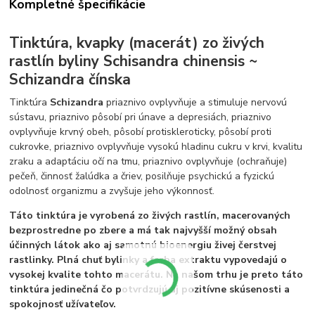
Kompletné špecifikácie
Tinktúra, kvapky (macerát) zo živých
rastlín byliny Schisandra chinensis ~
Schizandra čínska
Tinktúra
Schizandra
priaznivo ovplyvňuje a stimuluje nervovú
sústavu, priaznivo pôsobí pri únave a depresiách, priaznivo
ovplyvňuje krvný obeh, pôsobí protiskleroticky, pôsobí proti
cukrovke, priaznivo ovplyvňuje vysokú hladinu cukru v krvi, kvalitu
zraku a adaptáciu očí na tmu, priaznivo ovplyvňuje (ochraňuje)
pečeň, činnosť žalúdka a čriev, posilňuje psychickú a fyzickú
odolnosť organizmu a zvyšuje jeho výkonnosť.
Táto tinktúra je vyrobená zo živých rastlín, macerovaných
bezprostredne po zbere a má tak najvyšší možný obsah
účinných látok ako aj samotnú bioenergiu živej čerstvej
rastlinky. Plná chuť bylinky a farba extraktu vypovedajú o
vysokej kvalite tohto macerátu. Na našom trhu je preto táto
tinktúra jedinečná čo potvrdzujú aj pozitívne skúsenosti a
spokojnosť užívateľov.