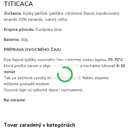
TITICACA
Zloženie:
Kúsky jabĺčok (jabĺčka, citrónová šťava), kandizovaný
ananás 20% (ananás, cukor), vôňa
Krajina pôvodu:
Európska únia
Balenie:
50g
PRÍPRAVA OVOCNÉHO ČAJU
Dve čajové lyžičky ovocného čaju zalejeme vodou teplou
70-75°C
,
ktorá prešla varom o objeme
2,5 – 3,5 Dl
a necháme lúhovať
6-10
minút
.
Tak sa zachová vysoký obsah
vitamínu C
. Nálev zlejeme,
môžeme prisladiť medom.
Ovocné čaje sú výborné teplé i vychladené.
Na zdravie!
Tovar zaradený v kategóriách