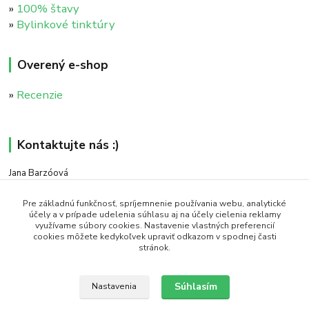
»
100% štavy
»
Bylinkové tinktúry
Overený e-shop
»
Recenzie
Kontaktujte nás :)
Jana Barzóová
+421 911 046 235
(PO - PIA, 8:00 - 18:00)
Pre základnú funkčnosť, spríjemnenie používania webu, analytické
účely a v prípade udelenia súhlasu aj na účely cielenia reklamy
využívame súbory cookies. Nastavenie vlastných preferencií
objednavky@naturaj.sk
cookies môžete kedykoľvek upraviť odkazom v spodnej časti
stránok.
Súhlasím
Nastavenia