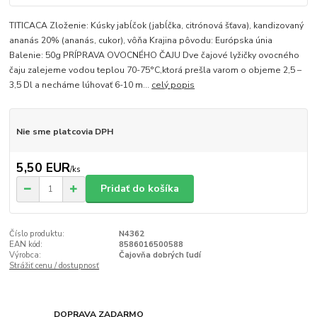
TITICACA Zloženie: Kúsky jabĺčok (jabĺčka, citrónová šťava), kandizovaný
ananás 20% (ananás, cukor), vôňa Krajina pôvodu: Európska únia
Balenie: 50g PRÍPRAVA OVOCNÉHO ČAJU Dve čajové lyžičky ovocného
čaju zalejeme vodou teplou 70-75°C,ktorá prešla varom o objeme 2,5 –
3,5 Dl a necháme lúhovať 6-10 m...
celý popis
Nie sme platcovia DPH
5,50 EUR
/
ks
Pridať do košíka
Číslo produktu:
N4362
EAN kód:
8586016500588
Výrobca:
Čajovňa dobrých ľudí
Strážiť cenu / dostupnosť
DOPRAVA ZADARMO