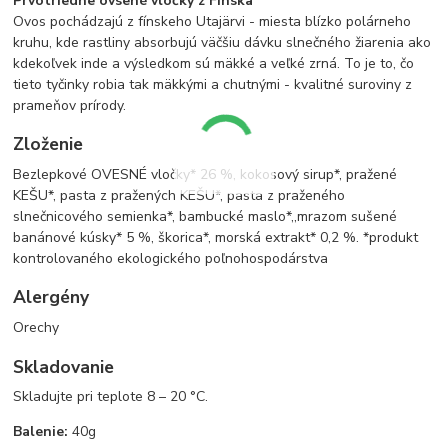
Prvotriedne ovsené vločky z Fínska
Ovos pochádzajú z fínskeho Utajärvi - miesta blízko polárneho
kruhu, kde rastliny absorbujú väčšiu dávku slnečného žiarenia ako
kdekoľvek inde a výsledkom sú mäkké a veľké zrná. To je to, čo
tieto tyčinky robia tak mäkkými a chutnými - kvalitné suroviny z
prameňov prírody.
Zloženie
Bezlepkové OVESNÉ vločky* 26 %, kokosový sirup*, pražené
KEŠU*, pasta z pražených KEŠU*, pasta z praženého
slnečnicového semienka*, bambucké maslo*,,mrazom sušené
banánové kúsky* 5 %, škorica*, morská extrakt* 0,2 %. *produkt
kontrolovaného ekologického poľnohospodárstva
Alergény
Orechy
Skladovanie
Skladujte pri teplote 8 – 20 °C.
Balenie:
40g