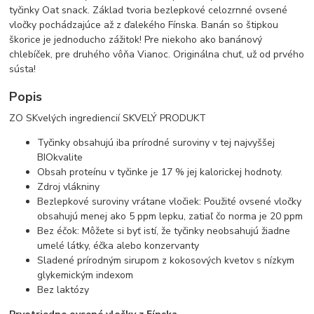
tyčinky Oat snack. Základ tvoria bezlepkové celozrnné ovsené
vločky pochádzajúce až z ďalekého Fínska. Banán so štipkou
škorice je jednoducho zážitok! Pre niekoho ako banánový
chlebíček, pre druhého vôňa Vianoc. Originálna chuť, už od prvého
sústa!
Popis
ZO SKvelých ingrediencií SKVELÝ PRODUKT
Tyčinky obsahujú iba prírodné suroviny v tej najvyššej
BIOkvalite
Obsah proteínu v tyčinke je 17 % jej kalorickej hodnoty.
Zdroj vlákniny
Bezlepkové suroviny vrátane vločiek: Použité ovsené vločky
obsahujú menej ako 5 ppm lepku, zatiaľ čo norma je 20 ppm
Bez éčok: Môžete si byť istí, že tyčinky neobsahujú žiadne
umelé látky, éčka alebo konzervanty
Sladené prírodným sirupom z kokosových kvetov s nízkym
glykemickým indexom
Bez laktózy