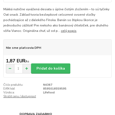
Mäkká nutrične vyvážená desiata s úplne čistým zložením – to sú tyčinky
Oat snack. Základ tvoria bezlepkové celozrnné ovsené vločky
pochádzajúce až z ďalekého Fínska. Banán so štipkou škorice je
jednoducho zážitok! Pre niekoho ako banánový chlebíček, pre druhého
vôňa Vianoc. Originálna chuť, už od p...
celý popis
Nie sme platcovia DPH
1,87 EUR
/
ks
Pridať do košíka
Číslo produktu:
N4367
EAN kód:
8595016559595
Výrobca:
Lifefood
Strážiť cenu / dostupnosť
DOPRAVA ZADARMO