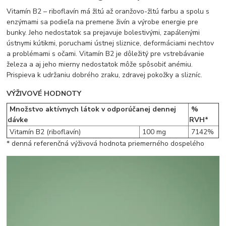
Vitamín B2 – riboflavín má žltú až oranžovo-žltú farbu a spolu s
enzýmami sa podieľa na premene živín a výrobe energie pre
bunky. Jeho nedostatok sa prejavuje bolestivými, zapálenými
ústnymi kútikmi, poruchami ústnej sliznice, deformáciami nechtov
a problémami s očami. Vitamín B2 je dôležitý pre vstrebávanie
železa a aj jeho mierny nedostatok môže spôsobiť anémiu.
Prispieva k udržaniu dobrého zraku, zdravej pokožky a slizníc.
VÝŽIVOVÉ HODNOTY
Množstvo aktívnych látok v odporúčanej dennej
%
dávke
RVH*
Vitamín B2 (riboflavín)
100 mg
7142%
* denná referenčná výživová hodnota priemerného dospelého