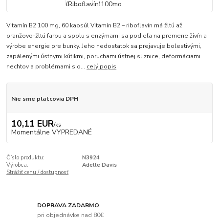
Vitamín B2 100 mg, 60 kapsúl Vitamín B2 – riboflavín má žltú až
oranžovo-žltú farbu a spolu s enzýmami sa podieľa na premene živín a
výrobe energie pre bunky. Jeho nedostatok sa prejavuje bolestivými,
zapálenými ústnymi kútikmi, poruchami ústnej sliznice, deformáciami
nechtov a problémami s o...
celý popis
Nie sme platcovia DPH
10,11 EUR
/
ks
Momentálne VYPREDANÉ
Číslo produktu:
N3924
Výrobca:
Adelle Davis
Strážiť cenu / dostupnosť
DOPRAVA ZADARMO
pri objednávke nad 80€