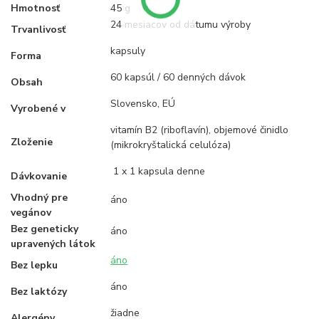
Hmotnosť
45 g
24 mesiacov od dátumu výroby
Trvanlivosť
kapsuly
Forma
60 kapsúl / 60 denných dávok
Obsah
Slovensko, EÚ
Vyrobené v
vitamín B2 (riboflavín), objemové činidlo
Zloženie
(mikrokryštalická celulóza)
1 x 1 kapsula denne
Dávkovanie
Vhodný pre
áno
vegánov
Bez geneticky
áno
upravených látok
áno
Bez lepku
áno
Bez laktózy
žiadne
Alergény