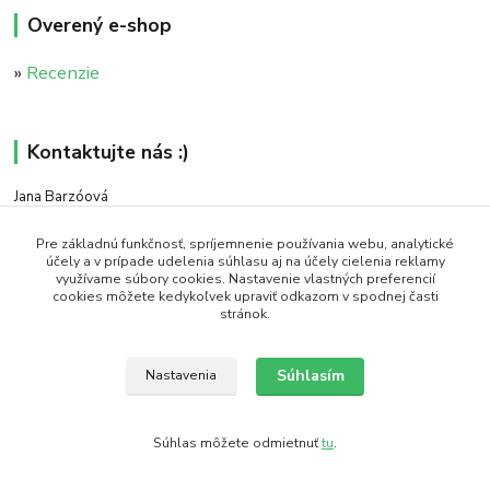
Overený e-shop
»
Recenzie
Kontaktujte nás :)
Jana Barzóová
+421 911 046 235
(PO - PIA, 8:00 - 18:00)
Pre základnú funkčnosť, spríjemnenie používania webu, analytické
účely a v prípade udelenia súhlasu aj na účely cielenia reklamy
využívame súbory cookies. Nastavenie vlastných preferencií
objednavky@naturaj.sk
cookies môžete kedykoľvek upraviť odkazom v spodnej časti
stránok.
Súhlasím
Nastavenia
Icons made by Smashicons from www.flaticon.com is licensed by CC 3.0 BY
Súhlas môžete odmietnuť
tu
.
Vytvorené na
Eshop-rychlo.sk