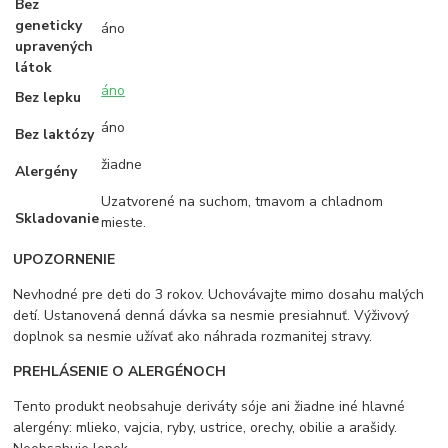
Bez
geneticky
áno
upravených
látok
áno
Bez lepku
áno
Bez laktózy
žiadne
Alergény
Uzatvorené na suchom, tmavom a chladnom
Skladovanie
mieste.
UPOZORNENIE
Nevhodné pre deti do 3 rokov. Uchovávajte mimo dosahu malých
detí. Ustanovená denná dávka sa nesmie presiahnuť. Výživový
doplnok sa nesmie užívať ako náhrada rozmanitej stravy.
PREHLÁSENIE O ALERGÉNOCH
Tento produkt neobsahuje deriváty sóje ani žiadne iné hlavné
alergény: mlieko, vajcia, ryby, ustrice, orechy, obilie a arašidy.