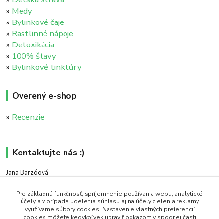
»
Medy
»
Bylinkové čaje
»
Rastlinné nápoje
»
Detoxikácia
»
100% štavy
»
Bylinkové tinktúry
Overený e-shop
»
Recenzie
Kontaktujte nás :)
Jana Barzóová
+421 911 046 235
(PO - PIA, 8:00 - 18:00)
Pre základnú funkčnosť, spríjemnenie používania webu, analytické
účely a v prípade udelenia súhlasu aj na účely cielenia reklamy
využívame súbory cookies. Nastavenie vlastných preferencií
objednavky@naturaj.sk
cookies môžete kedykoľvek upraviť odkazom v spodnej časti