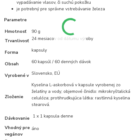
vypadávanie vlasov, či suchú pokožku
je potrebný pre správne vstrebávanie železa
Parametre
Hmotnosť
90 g
24 mesiacov od dátumu výroby
Trvanlivosť
kapsuly
Forma
60 kapsúl / 60 denných dávok
Obsah
Slovensko, EÚ
Vyrobené v
Kyselina L-askorbová v kapsule vyrobenej zo
želatíny a vody; objemové činidlo: mikrokryštalická
Zloženie
celulóza; protihrudkujúca látka: rastlinná kyselina
stearová.
1 x 1 kapsula denne
Dávkovanie
Vhodný pre
áno
vegánov