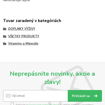
Neobsahuje lepok.
Tovar zaradený v kategóriách
DOPLNKY VÝŽIVY
VŠETKY PRODUKTY
Vitamíny a Minerály
Neprepásnite novinky, akcie a
zľavy!
Prihlásiť sa
Súhlasím so
spracovaním osobných údajov
za účelom zasielania newslettera.