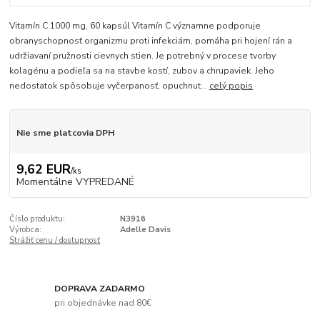
Vitamín C 1000 mg, 60 kapsúl Vitamín C významne podporuje
obranyschopnosť organizmu proti infekciám, pomáha pri hojení rán a
udržiavaní pružnosti cievnych stien. Je potrebný v procese tvorby
kolagénu a podieľa sa na stavbe kostí, zubov a chrupaviek. Jeho
nedostatok spôsobuje vyčerpanosť, opuchnut...
celý popis
Nie sme platcovia DPH
9,62 EUR
/
ks
Momentálne VYPREDANÉ
Číslo produktu:
N3916
Výrobca:
Adelle Davis
Strážiť cenu / dostupnosť
DOPRAVA ZADARMO
pri objednávke nad 80€