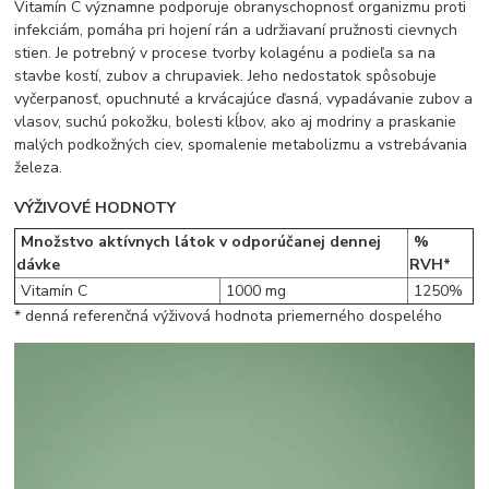
Vitamín C významne podporuje obranyschopnosť organizmu proti
infekciám, pomáha pri hojení rán a udržiavaní pružnosti cievnych
stien. Je potrebný v procese tvorby kolagénu a podieľa sa na
stavbe kostí, zubov a chrupaviek. Jeho nedostatok spôsobuje
vyčerpanosť, opuchnuté a krvácajúce ďasná, vypadávanie zubov a
vlasov, suchú pokožku, bolesti kĺbov, ako aj modriny a praskanie
malých podkožných ciev, spomalenie metabolizmu a vstrebávania
železa.
VÝŽIVOVÉ HODNOTY
Množstvo aktívnych látok v odporúčanej dennej
%
dávke
RVH*
Vitamín C
1000 mg
1250%
* denná referenčná výživová hodnota priemerného dospelého