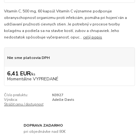
Vitamín C, 500 mg, 60 kapsúl Vitamín C významne podporuje
obranyschopnosť organizmu proti infekciám, pomáha pri hojení rán a
udržiavaní pružnosti cievnych stien. Je potrebný v procese tvorby
kolagénu a podieľa sa na stavbe kostí, zubov a chrupaviek. Jeho
nedostatok spôsobuje vyčerpanosť, opuc...
celý popis
Nie sme platcovia DPH
6,41 EUR
/
ks
Momentálne VYPREDANÉ
Číslo produktu:
N3927
Výrobca:
Adelle Davis
Strážiť cenu / dostupnosť
DOPRAVA ZADARMO
pri objednávke nad 80€