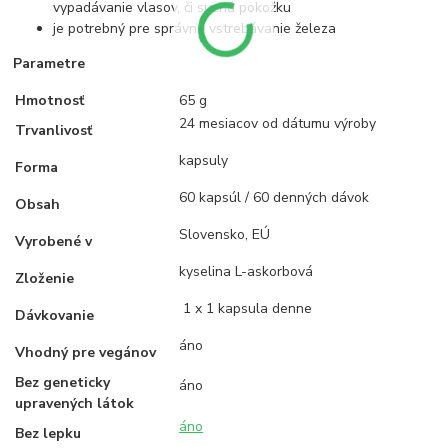
vypadávanie vlasov, či suchú pokožku
je potrebný pre správne vstrebávanie železa
Parametre
Hmotnosť
65 g
24 mesiacov od dátumu výroby
Trvanlivosť
kapsuly
Forma
60 kapsúl / 60 denných dávok
Obsah
Slovensko, EÚ
Vyrobené v
kyselina L-askorbová
Zloženie
1 x 1 kapsula denne
Dávkovanie
áno
Vhodný pre vegánov
Bez geneticky
áno
upravených látok
áno
Bez lepku