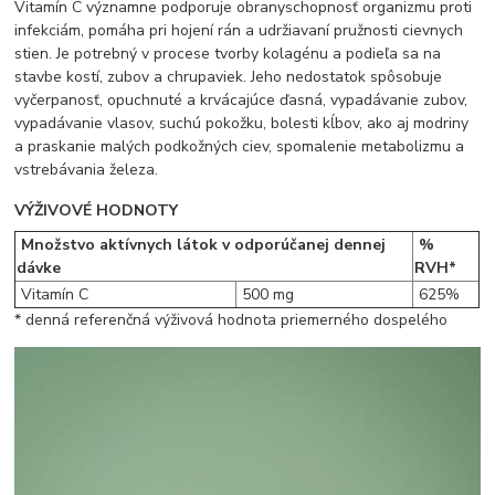
Vitamín C významne podporuje obranyschopnosť organizmu proti
infekciám, pomáha pri hojení rán a udržiavaní pružnosti cievnych
stien. Je potrebný v procese tvorby kolagénu a podieľa sa na
stavbe kostí, zubov a chrupaviek. Jeho nedostatok spôsobuje
vyčerpanosť, opuchnuté a krvácajúce ďasná, vypadávanie zubov,
vypadávanie vlasov, suchú pokožku, bolesti kĺbov, ako aj modriny
a praskanie malých podkožných ciev, spomalenie metabolizmu a
vstrebávania železa.
VÝŽIVOVÉ HODNOTY
Množstvo aktívnych látok v odporúčanej dennej
%
dávke
RVH*
Vitamín C
500 mg
625%
* denná referenčná výživová hodnota priemerného dospelého