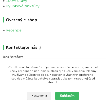
»
100% štavy
»
Bylinkové tinktúry
Overený e-shop
»
Recenzie
Kontaktujte nás :)
Jana Barzóová
+421 911 046 235
(PO - PIA, 8:00 - 18:00)
Pre základnú funkčnosť, spríjemnenie používania webu, analytické
účely a v prípade udelenia súhlasu aj na účely cielenia reklamy
využívame súbory cookies. Nastavenie vlastných preferencií
objednavky@naturaj.sk
cookies môžete kedykoľvek upraviť odkazom v spodnej časti
stránok.
Súhlasím
Nastavenia