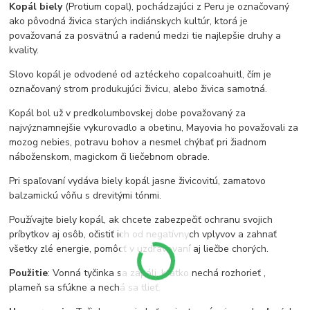
Kopál biely
(Protium copal), pochádzajúci z Peru je označovaný
ako pôvodná živica starých indiánskych kultúr, ktorá je
považovaná za posvätnú a radenú medzi tie najlepšie druhy a
kvality.
Slovo kopál je odvodené od aztéckeho copalcoahuitl, čím je
označovaný strom produkujúci živicu, alebo živica samotná.
Kopál bol už v predkolumbovskej dobe považovaný za
najvýznamnejšie vykurovadlo a obetinu, Mayovia ho považovali za
mozog nebies, potravu bohov a nesmel chýbať pri žiadnom
náboženskom, magickom či liečebnom obrade.
Pri spaľovaní vydáva biely kopál jasne živicovitú, zamatovo
balzamickú vôňu s drevitými tónmi.
Používajte biely kopál, ak chcete zabezpečiť ochranu svojich
príbytkov aj osôb, očistiť ich od negatívnych vplyvov a zahnať
všetky zlé energie, pomôcť v uzdravovaní aj liečbe chorých.
Použitie
: Vonná tyčinka sa zapáli, krátko nechá rozhorieť ,
plameň sa sfúkne a nechá sa tlieť.