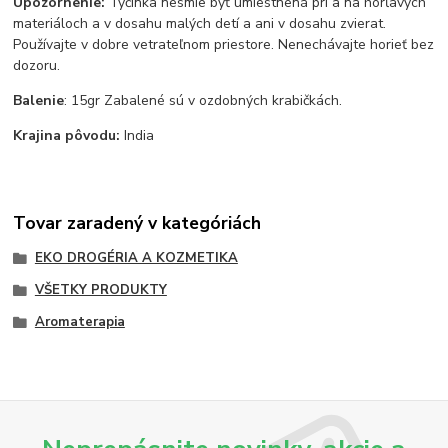
Upozornenie:
Tyčinka nesmie byť umiestnená pri a na horľavých
materiáloch a v dosahu malých detí a ani v dosahu zvierat.
Používajte v dobre vetrateľnom priestore. Nenechávajte horieť bez
dozoru.
Balenie
: 15gr Zabalené sú v ozdobných krabičkách.
Krajina pôvodu:
India
Tovar zaradený v kategóriách
EKO DROGÉRIA A KOZMETIKA
VŠETKY PRODUKTY
Aromaterapia