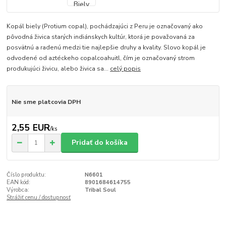
Kopál biely (Protium copal), pochádzajúci z Peru je označovaný ako
pôvodná živica starých indiánskych kultúr, ktorá je považovaná za
posvätnú a radenú medzi tie najlepšie druhy a kvality. Slovo kopál je
odvodené od aztéckeho copalcoahuitl, čím je označovaný strom
produkujúci živicu, alebo živica sa...
celý popis
Nie sme platcovia DPH
2,55 EUR
/
ks
Pridať do košíka
Číslo produktu:
N6601
EAN kód:
8901684614755
Výrobca:
Tribal Soul
Strážiť cenu / dostupnosť