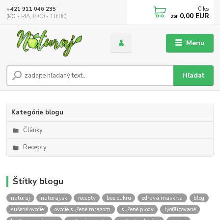
0
ks
+421 911 046 235
za
0,00 EUR
(PO - PIA, 8:00 - 18:00)
Menu
Hľadať
Kategórie blogu
Články
Recepty
Štítky blogu
naturaj
naturaj.sk
recepty
bez cukru
zdravá maskrta
blog
sušené ovocie
ovocie sušené mrazom
sušené plody
lyofilizované