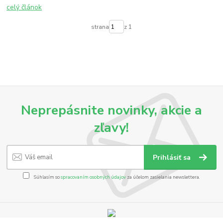
celý článok
strana
z 1
Neprepásnite novinky, akcie a
zľavy!
Prihlásiť sa
Súhlasím so
spracovaním osobných údajov
za účelom zasielania newslettera.