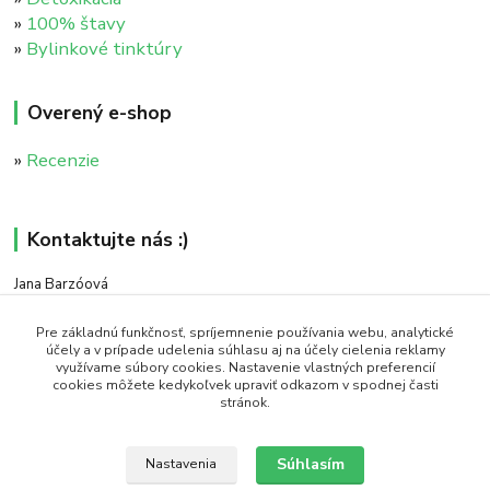
»
100% štavy
»
Bylinkové tinktúry
Overený e-shop
»
Recenzie
Kontaktujte nás :)
Jana Barzóová
+421 911 046 235
(PO - PIA, 8:00 - 18:00)
Pre základnú funkčnosť, spríjemnenie používania webu, analytické
účely a v prípade udelenia súhlasu aj na účely cielenia reklamy
využívame súbory cookies. Nastavenie vlastných preferencií
objednavky@naturaj.sk
cookies môžete kedykoľvek upraviť odkazom v spodnej časti
stránok.
Súhlasím
Nastavenia