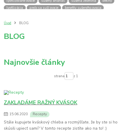
lyofilizované ovocie
sušený ananás
sušená zelenina
orechy
lyofilizácia
prečo sa suší ovocie
benefity sušeného ovocia
výhody sušeného ovocia
výhody jedenia orechov
sušené slivky
sušené jablká
quinoa
tofu
zdravy obed
quinoa recept
Úvod
BLOG
tofu recept
zdravý recept
zdravý obed z tofu
BLOG
zdravý recept tofu quinoa
bez laktozy
bez vajec
dida boža
snack
dzem
jam
klíčky
prečo nakličovať
antioxidanty
vegan
zdrava strava
klíčenie
nakličovanie
benefity nakličovania
nakličovacia miska
japonsko
amazake
Najnovšie články
japan
amasaké
ryža
strana
z 1
ZAKLADÁME RAŽNÝ KVÁSOK
15
.
06
.
2020
Recepty
Stále kupujete kváskový chleba a rozmýšľate, že by ste si ho
skúsili upiecť sami? V tomto recepte zistíte ako na to! :)