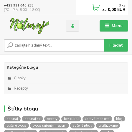
0
ks
+421 911 046 235
za
0,00 EUR
(PO - PIA, 8:00 - 18:00)
Menu
Hľadať
Kategórie blogu
Články
Recepty
Štítky blogu
naturaj
naturaj.sk
recepty
bez cukru
zdravá maskrta
blog
sušené ovocie
ovocie sušené mrazom
sušené plody
lyofilizované