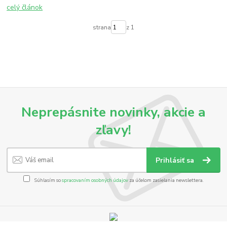
celý článok
strana
z 1
Neprepásnite novinky, akcie a
zľavy!
Prihlásiť sa
Súhlasím so
spracovaním osobných údajov
za účelom zasielania newslettera.