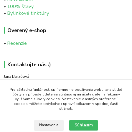
»
100% štavy
»
Bylinkové tinktúry
Overený e-shop
»
Recenzie
Kontaktujte nás :)
Jana Barzóová
+421 911 046 235
(PO - PIA, 8:00 - 18:00)
Pre základnú funkčnosť, spríjemnenie používania webu, analytické
účely a v prípade udelenia súhlasu aj na účely cielenia reklamy
využívame súbory cookies. Nastavenie vlastných preferencií
objednavky@naturaj.sk
cookies môžete kedykoľvek upraviť odkazom v spodnej časti
stránok.
Súhlasím
Nastavenia