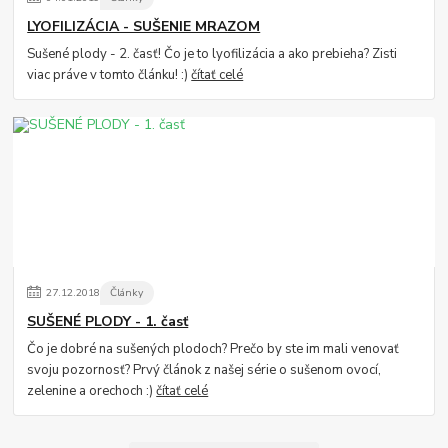
LYOFILIZÁCIA - SUŠENIE MRAZOM
Sušené plody - 2. časť! Čo je to lyofilizácia a ako prebieha? Zisti
viac práve v tomto článku! :)
čítať celé
27
.
12
.
2018
Články
SUŠENÉ PLODY - 1. časť
Čo je dobré na sušených plodoch? Prečo by ste im mali venovať
svoju pozornosť? Prvý článok z našej série o sušenom ovocí,
zelenine a orechoch :)
čítať celé