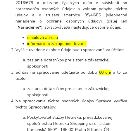
2016/679 o ochrane fyzických osôb v súvislosti so
spracovaním osobných údajov a voľnom pohybe týchto
údajov a o zrušení smernice 95/46/ES (všeobecné
nariadenie o ochrane osobných údajov) (ďalej len
„Nariadenie“
), spracovával/a nasledujúce osobné údaje:
emailovú adresu
informácie o zakúpenom tovare.
Vyššie uvedené osobné údaje budú spracované za účelom:
zaslania dotazníkov pre zistenie zákazníckej
spokojnosti
Súhlas na spracovanie udeľujete po dobu
60 dní
a to za
účelom:
zaslania dotazníkov pre zistenie zákazníckej
spokojnosti
Na spracovanie týchto osobných údajov Správca využíva
týchto Spracovateľov:
Poskytovateľ služby Heureka, prevádzkovanej
spoločnosťou Heureka Shopping s.r.o., sídlom
Karolinská 650/1, 186 00, Praha 8-Karlín, ČR