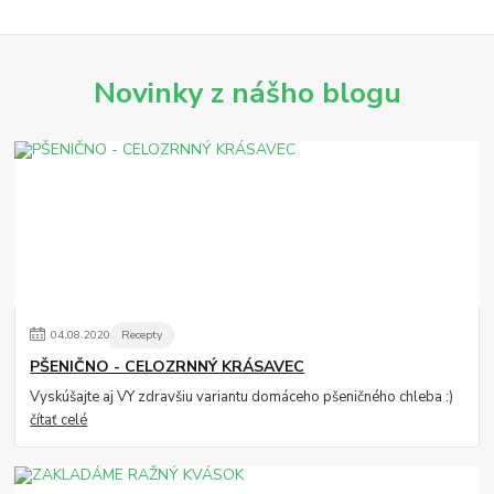
Novinky z nášho blogu
04
.
08
.
2020
Recepty
PŠENIČNO - CELOZRNNÝ KRÁSAVEC
Vyskúšajte aj VY zdravšiu variantu domáceho pšeničného chleba :)
čítať celé