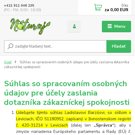
0
ks
+421 911 046 235
za
0,00 EUR
(PO - PIA, 8:00 - 18:00)
Menu
Hľadať
Úvod
Súhlas so spracovaním osobných údajov pre účely zaslania dotazníka
zákazníckej spokojnosti
Súhlas so spracovaním osobných
údajov pre účely zaslania
dotazníka zákazníckej spokojnosti
Udeľujete týmto súhlas Ladislavovi Barzóovi, so sídlom v
Leviciach, IČO 51180952, zapísaný v živnostenskom registri
č. 420-31214 v Leviciach
(ďalej len
„Správca“
), aby v
zmysle nariadenia Európskeho parlamentu a Rady (EÚ) č.