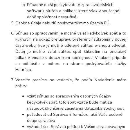
Případně další poskytovatelé zpracovatelských
softwarů, služeb a aplikací, které však v současné
době společnost nevyužívá.
Osobné údaje nebudú poskytnuté mimo územia EÚ.
Súhlas so spracovaním je možné vziať kedykoľvek späť a to
kliknutím na odkaz pre úpravu preferencií súkromia v dolnej
časti webu, kde je možné udelený súhlas e-shopu odvolať.
Ďalej je možné vziať súhlas späť kliknutím na príslušný
odkaz v emaile s dotazníkom spokojnosti. V takom prípade
sa odhlásite z odberu na strane poskytovateľa služby
Heuréka.
Vezmite prosíme na vedomie, že podľa Nariadenia máte
právo:
vziať súhlas so spracovaním osobných údajov
kedykoľvek späť, toto späť vzatie bude mať za
následok ukončenie zasielania dotazníka spokojnosti
požadovať od Správcu informáciu, aké Vaše osobné
údaje spracúva
vyžiadať si u Správcu prístup k Vašim spracovávaným