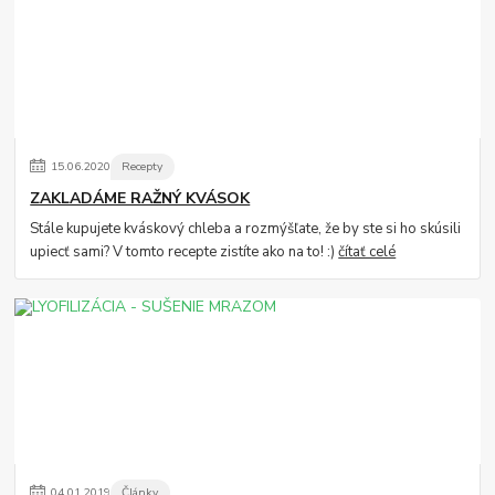
15
.
06
.
2020
Recepty
ZAKLADÁME RAŽNÝ KVÁSOK
Stále kupujete kváskový chleba a rozmýšľate, že by ste si ho skúsili
upiecť sami? V tomto recepte zistíte ako na to! :)
čítať celé
04
.
01
.
2019
Články